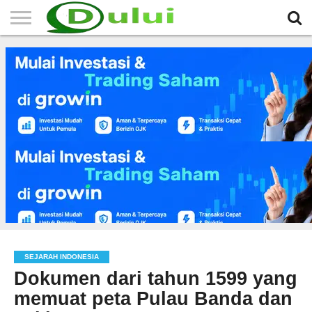
HOME
TERBARU
BERITA
SEJARAH
KOMUNITAS
IKLAN
RELIGI
LAINNYA
MITRA
GRATIS
SEJARAH INDONESIA
Dokumen dari tahun 1599 yang
memuat peta Pulau Banda dan