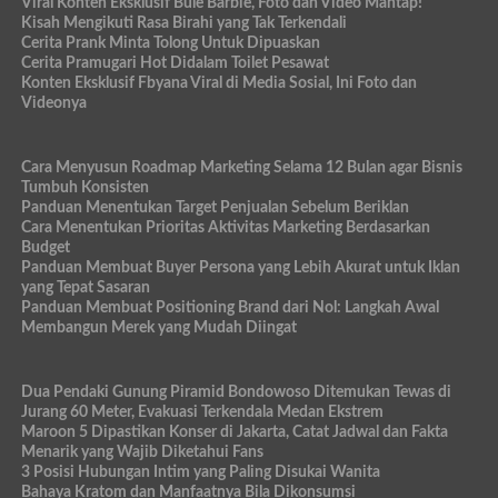
Viral Konten Eksklusif Bule Barbie, Foto dan Video Mantap!
Kisah Mengikuti Rasa Birahi yang Tak Terkendali
Cerita Prank Minta Tolong Untuk Dipuaskan
Cerita Pramugari Hot Didalam Toilet Pesawat
Konten Eksklusif Fbyana Viral di Media Sosial, Ini Foto dan
Videonya
Cara Menyusun Roadmap Marketing Selama 12 Bulan agar Bisnis
Tumbuh Konsisten
Panduan Menentukan Target Penjualan Sebelum Beriklan
Cara Menentukan Prioritas Aktivitas Marketing Berdasarkan
Budget
Panduan Membuat Buyer Persona yang Lebih Akurat untuk Iklan
yang Tepat Sasaran
Panduan Membuat Positioning Brand dari Nol: Langkah Awal
Membangun Merek yang Mudah Diingat
Dua Pendaki Gunung Piramid Bondowoso Ditemukan Tewas di
Jurang 60 Meter, Evakuasi Terkendala Medan Ekstrem
Maroon 5 Dipastikan Konser di Jakarta, Catat Jadwal dan Fakta
Menarik yang Wajib Diketahui Fans
3 Posisi Hubungan Intim yang Paling Disukai Wanita
Bahaya Kratom dan Manfaatnya Bila Dikonsumsi