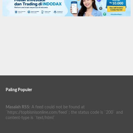
Paling Populer
Masalah RSS:
A feed could not be found at
`https://topbisnisonline.com/feed`; the status code is `200` and
content-type is `text/html`