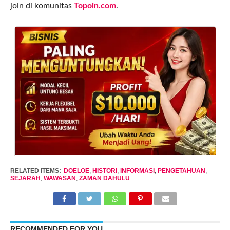
join di komunitas
Topoin.com
.
RELATED ITEMS:
DOELOE
,
HISTORI
,
INFORMASI
,
PENGETAHUAN
,
SEJARAH
,
WAWASAN
,
ZAMAN DAHULU
RECOMMENDED FOR YOU