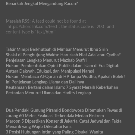
Benarkah Jengkol Mengandung Racun?
Masalah RSS:
A feed could not be found at
`https://chordlirik.com/feed`; the status code is `200` and
content-type is `text/html`
Tafsir Mimpi Berkhutbah di Mimbar Menurut Ibnu Sirin
Shalat di Penghujung Waktu: Haruskah Niat Ada’ atau Qadha?
Penjelasan Lengkap Menurut Mazhab Syafi’i
Hukum Pembentukan Opini Publik dalam Islam di Era Digital:
Antara Dakwah, Edukasi, dan Manipulasi Narasi
Hukum Membaca Al-Qur’an di HP Tanpa Wudhu, Apakah Boleh?
Ini Penjelasan Lengkap Ulama dan Dalilnya
Keutamaan Bertani dalam Islam: 7 Syarat Meraih Keberkahan
Pertanian Menurut Ulama dan Hadits Lengkap
Dua Pendaki Gunung Piramid Bondowoso Ditemukan Tewas di
Jurang 60 Meter, Evakuasi Terkendala Medan Ekstrem
Maroon 5 Dipastikan Konser di Jakarta, Catat Jadwal dan Fakta
Menarik yang Wajib Diketahui Fans
3 Posisi Hubungan Intim yang Paling Disukai Wanita