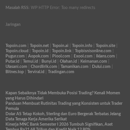
Masalah RSS:
WP HTTP Error: Too many redirects
Jaringan
Topoin.com
|
Topoin.net
|
Topoin.ai
|
Topoin.info
|
Topoin.site
|
Topoin.cloud
|
Topoin.id
|
Topoin.link
|
Topbisnisonline.com
|
Pugur.com
|
Aopok.com
|
Piool.com
|
Exooi.com
|
Iklans.com
|
Putar.id
|
Temui.id
|
Bunyi.id
|
Olahan.id
|
Keimanan.com
|
Ulasani.com
|
Chordlirik.com
|
Tamanikan.com
|
Dului.com
|
Bitnes.top
|
Terviral.id
|
Tradingan.com
Kapan Sebaiknya Tidak Membuka Posisi Trading? Kenali Momen
yang Harus Dihindari
Panduan Membuat Rutinitas Trading yang Konsisten untuk Trader
Pemula
Dolar AS Tetap Kokoh, Sterling dan Euro Bergerak Terbatas Jelang
Data Tenaga Kerja Amerika Serikat
Kinerja MNC Bank Semester I 2026 Tumbuh Signifikan, Aset
Tembus Rp21,68 Triliun dan Kredit Naik 12,80%