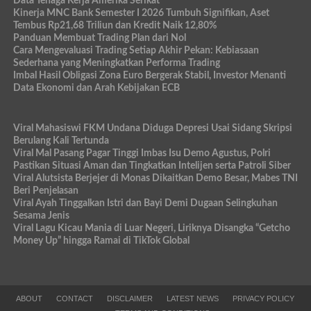
Data Tenaga Kerja Amerika Serikat
Kinerja MNC Bank Semester I 2026 Tumbuh Signifikan, Aset
Tembus Rp21,68 Triliun dan Kredit Naik 12,80%
Panduan Membuat Trading Plan dari Nol
Cara Mengevaluasi Trading Setiap Akhir Pekan: Kebiasaan
Sederhana yang Meningkatkan Performa Trading
Imbal Hasil Obligasi Zona Euro Bergerak Stabil, Investor Menanti
Data Ekonomi dan Arah Kebijakan ECB
Viral Mahasiswi FKM Undana Diduga Depresi Usai Sidang Skripsi
Berulang Kali Tertunda
Viral Mal Pasang Pagar Tinggi Imbas Isu Demo Agustus, Polri
Pastikan Situasi Aman dan Tingkatkan Intelijen serta Patroli Siber
Viral Alutsista Berjejer di Monas Dikaitkan Demo Besar, Mabes TNI
Beri Penjelasan
Viral Ayah Tinggalkan Istri dan Bayi Demi Dugaan Selingkuhan
Sesama Jenis
Viral Lagu Kicau Mania di Luar Negeri, Liriknya Disangka “Getcho
Money Up” hingga Ramai di TikTok Global
ABOUT
CONTACT
DISCLAIMER
LATEST NEWS
PRIVACY POLICY