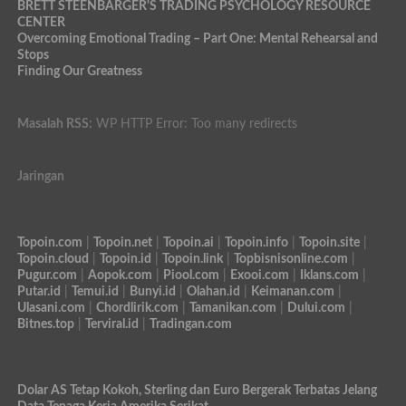
BRETT STEENBARGER'S TRADING PSYCHOLOGY RESOURCE
CENTER
Overcoming Emotional Trading – Part One: Mental Rehearsal and
Stops
Finding Our Greatness
Masalah RSS:
WP HTTP Error: Too many redirects
Jaringan
Topoin.com
|
Topoin.net
|
Topoin.ai
|
Topoin.info
|
Topoin.site
|
Topoin.cloud
|
Topoin.id
|
Topoin.link
|
Topbisnisonline.com
|
Pugur.com
|
Aopok.com
|
Piool.com
|
Exooi.com
|
Iklans.com
|
Putar.id
|
Temui.id
|
Bunyi.id
|
Olahan.id
|
Keimanan.com
|
Ulasani.com
|
Chordlirik.com
|
Tamanikan.com
|
Dului.com
|
Bitnes.top
|
Terviral.id
|
Tradingan.com
Dolar AS Tetap Kokoh, Sterling dan Euro Bergerak Terbatas Jelang