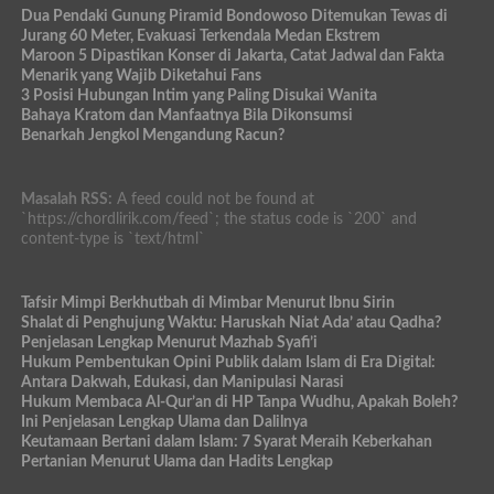
Dua Pendaki Gunung Piramid Bondowoso Ditemukan Tewas di
Jurang 60 Meter, Evakuasi Terkendala Medan Ekstrem
Maroon 5 Dipastikan Konser di Jakarta, Catat Jadwal dan Fakta
Menarik yang Wajib Diketahui Fans
3 Posisi Hubungan Intim yang Paling Disukai Wanita
Bahaya Kratom dan Manfaatnya Bila Dikonsumsi
Benarkah Jengkol Mengandung Racun?
Masalah RSS:
A feed could not be found at
`https://chordlirik.com/feed`; the status code is `200` and
content-type is `text/html`
Tafsir Mimpi Berkhutbah di Mimbar Menurut Ibnu Sirin
Shalat di Penghujung Waktu: Haruskah Niat Ada’ atau Qadha?
Penjelasan Lengkap Menurut Mazhab Syafi’i
Hukum Pembentukan Opini Publik dalam Islam di Era Digital:
Antara Dakwah, Edukasi, dan Manipulasi Narasi
Hukum Membaca Al-Qur’an di HP Tanpa Wudhu, Apakah Boleh?
Ini Penjelasan Lengkap Ulama dan Dalilnya
Keutamaan Bertani dalam Islam: 7 Syarat Meraih Keberkahan
Pertanian Menurut Ulama dan Hadits Lengkap