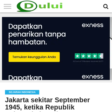
HOME
TERBARU
BERITA
SEJARAH
KOMUNITAS
IKLAN
RELIGI
LAINNYA
MITRA
GRATIS
SEJARAH INDONESIA
Jakarta sekitar September
1945, ketika Republik