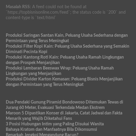
Masalah RSS:
A feed could not be found at
`https://topbisnisonline.com/feed`; the status code is `200` and
content-type is `text/html`
Produksi Saringan Santan Kain, Peluang Usaha Sederhana dengan
Permintaan yang Terus Meningkat
Produksi Filter Kopi Kain: Peluang Usaha Sederhana yang Semakin
Diminati Pecinta Kopi
Produksi Kantong Roti Kain: Peluang Usaha Ramah Lingkungan
dengan Prospek Menjanjikan
Produksi Lembaran Beeswax Wrap: Peluang Usaha Ramah
Lingkungan yang Menjanjikan
Produksi Divider Karton Kemasan: Peluang Bisnis Menjanjikan
dengan Permintaan yang Terus Meningkat
Dua Pendaki Gunung Piramid Bondowoso Ditemukan Tewas di
Jurang 60 Meter, Evakuasi Terkendala Medan Ekstrem
Maroon 5 Dipastikan Konser di Jakarta, Catat Jadwal dan Fakta
Menarik yang Wajib Diketahui Fans
3 Posisi Hubungan Intim yang Paling Disukai Wanita
Bahaya Kratom dan Manfaatnya Bila Dikonsumsi
Benarkah Jengkol Mengandung Racun?