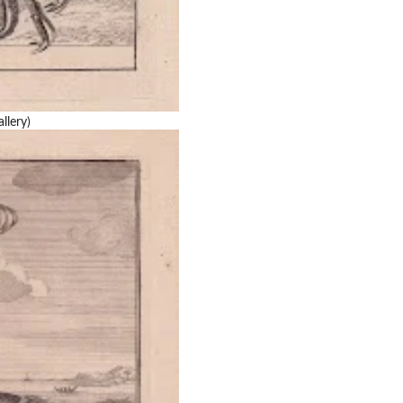
llery)