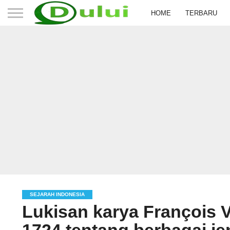
HOME
TERBARU
SEJARAH INDONESIA
Lukisan karya François V