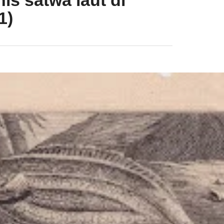
is satwa laut di
1)