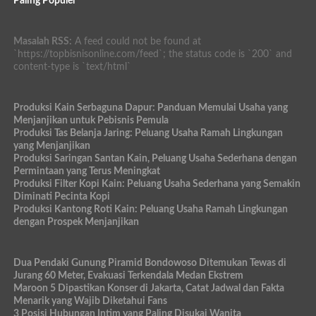
Paling Populer
Masalah RSS:
A feed could not be found at
`https://topbisnisonline.com/feed`; the status code is `200` and
content-type is `text/html`
Produksi Kain Serbaguna Dapur: Panduan Memulai Usaha yang
Menjanjikan untuk Pebisnis Pemula
Produksi Tas Belanja Jaring: Peluang Usaha Ramah Lingkungan
yang Menjanjikan
Produksi Saringan Santan Kain, Peluang Usaha Sederhana dengan
Permintaan yang Terus Meningkat
Produksi Filter Kopi Kain: Peluang Usaha Sederhana yang Semakin
Diminati Pecinta Kopi
Produksi Kantong Roti Kain: Peluang Usaha Ramah Lingkungan
dengan Prospek Menjanjikan
Dua Pendaki Gunung Piramid Bondowoso Ditemukan Tewas di
Jurang 60 Meter, Evakuasi Terkendala Medan Ekstrem
Maroon 5 Dipastikan Konser di Jakarta, Catat Jadwal dan Fakta
Menarik yang Wajib Diketahui Fans
3 Posisi Hubungan Intim yang Paling Disukai Wanita