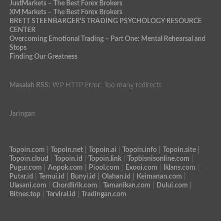
JustMarkets – The Best Forex Brokers
XM Markets – The Best Forex Brokers
BRETT STEENBARGER'S TRADING PSYCHOLOGY RESOURCE
CENTER
Overcoming Emotional Trading – Part One: Mental Rehearsal and
Stops
Finding Our Greatness
Masalah RSS:
WP HTTP Error: Too many redirects
Jaringan
Topoin.com
|
Topoin.net
|
Topoin.ai
|
Topoin.info
|
Topoin.site
|
Topoin.cloud
|
Topoin.id
|
Topoin.link
|
Topbisnisonline.com
|
Pugur.com
|
Aopok.com
|
Piool.com
|
Exooi.com
|
Iklans.com
|
Putar.id
|
Temui.id
|
Bunyi.id
|
Olahan.id
|
Keimanan.com
|
Ulasani.com
|
Chordlirik.com
|
Tamanikan.com
|
Dului.com
|
Bitnes.top
|
Terviral.id
|
Tradingan.com