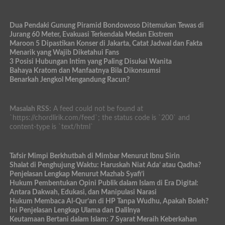
Dua Pendaki Gunung Piramid Bondowoso Ditemukan Tewas di
Jurang 60 Meter, Evakuasi Terkendala Medan Ekstrem
Maroon 5 Dipastikan Konser di Jakarta, Catat Jadwal dan Fakta
Menarik yang Wajib Diketahui Fans
3 Posisi Hubungan Intim yang Paling Disukai Wanita
Bahaya Kratom dan Manfaatnya Bila Dikonsumsi
Benarkah Jengkol Mengandung Racun?
Masalah RSS:
A feed could not be found at
`https://chordlirik.com/feed`; the status code is `200` and
content-type is `text/html`
Tafsir Mimpi Berkhutbah di Mimbar Menurut Ibnu Sirin
Shalat di Penghujung Waktu: Haruskah Niat Ada’ atau Qadha?
Penjelasan Lengkap Menurut Mazhab Syafi’i
Hukum Pembentukan Opini Publik dalam Islam di Era Digital:
Antara Dakwah, Edukasi, dan Manipulasi Narasi
Hukum Membaca Al-Qur’an di HP Tanpa Wudhu, Apakah Boleh?
Ini Penjelasan Lengkap Ulama dan Dalilnya
Keutamaan Bertani dalam Islam: 7 Syarat Meraih Keberkahan