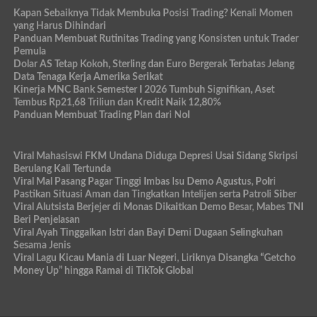
Kapan Sebaiknya Tidak Membuka Posisi Trading? Kenali Momen
yang Harus Dihindari
Panduan Membuat Rutinitas Trading yang Konsisten untuk Trader
Pemula
Dolar AS Tetap Kokoh, Sterling dan Euro Bergerak Terbatas Jelang
Data Tenaga Kerja Amerika Serikat
Kinerja MNC Bank Semester I 2026 Tumbuh Signifikan, Aset
Tembus Rp21,68 Triliun dan Kredit Naik 12,80%
Panduan Membuat Trading Plan dari Nol
Viral Mahasiswi FKM Undana Diduga Depresi Usai Sidang Skripsi
Berulang Kali Tertunda
Viral Mal Pasang Pagar Tinggi Imbas Isu Demo Agustus, Polri
Pastikan Situasi Aman dan Tingkatkan Intelijen serta Patroli Siber
Viral Alutsista Berjejer di Monas Dikaitkan Demo Besar, Mabes TNI
Beri Penjelasan
Viral Ayah Tinggalkan Istri dan Bayi Demi Dugaan Selingkuhan
Sesama Jenis
Viral Lagu Kicau Mania di Luar Negeri, Liriknya Disangka “Getcho
Money Up” hingga Ramai di TikTok Global