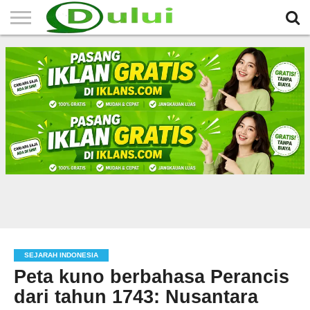
HOME
TERBARU
BERITA
SEJARAH
KOMUNITAS
IKLAN
RELIGI
LAINNYA
MITRA
GRATIS
SEJARAH INDONESIA
Peta kuno berbahasa Perancis
dari tahun 1743: Nusantara