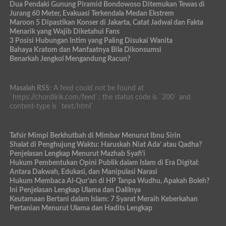
Dua Pendaki Gunung Piramid Bondowoso Ditemukan Tewas di
Jurang 60 Meter, Evakuasi Terkendala Medan Ekstrem
Maroon 5 Dipastikan Konser di Jakarta, Catat Jadwal dan Fakta
Menarik yang Wajib Diketahui Fans
3 Posisi Hubungan Intim yang Paling Disukai Wanita
Bahaya Kratom dan Manfaatnya Bila Dikonsumsi
Benarkah Jengkol Mengandung Racun?
Masalah RSS:
A feed could not be found at
`https://chordlirik.com/feed`; the status code is `200` and
content-type is `text/html`
Tafsir Mimpi Berkhutbah di Mimbar Menurut Ibnu Sirin
Shalat di Penghujung Waktu: Haruskah Niat Ada’ atau Qadha?
Penjelasan Lengkap Menurut Mazhab Syafi’i
Hukum Pembentukan Opini Publik dalam Islam di Era Digital:
Antara Dakwah, Edukasi, dan Manipulasi Narasi
Hukum Membaca Al-Qur’an di HP Tanpa Wudhu, Apakah Boleh?
Ini Penjelasan Lengkap Ulama dan Dalilnya
Keutamaan Bertani dalam Islam: 7 Syarat Meraih Keberkahan
Pertanian Menurut Ulama dan Hadits Lengkap