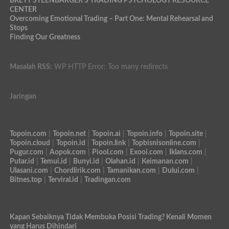
BRETT STEENBARGER'S TRADING PSYCHOLOGY RESOURCE
CENTER
Overcoming Emotional Trading – Part One: Mental Rehearsal and
Stops
Finding Our Greatness
Masalah RSS:
WP HTTP Error: Too many redirects
Jaringan
Topoin.com
|
Topoin.net
|
Topoin.ai
|
Topoin.info
|
Topoin.site
|
Topoin.cloud
|
Topoin.id
|
Topoin.link
|
Topbisnisonline.com
|
Pugur.com
|
Aopok.com
|
Piool.com
|
Exooi.com
|
Iklans.com
|
Putar.id
|
Temui.id
|
Bunyi.id
|
Olahan.id
|
Keimanan.com
|
Ulasani.com
|
Chordlirik.com
|
Tamanikan.com
|
Dului.com
|
Bitnes.top
|
Terviral.id
|
Tradingan.com
Kapan Sebaiknya Tidak Membuka Posisi Trading? Kenali Momen
yang Harus Dihindari