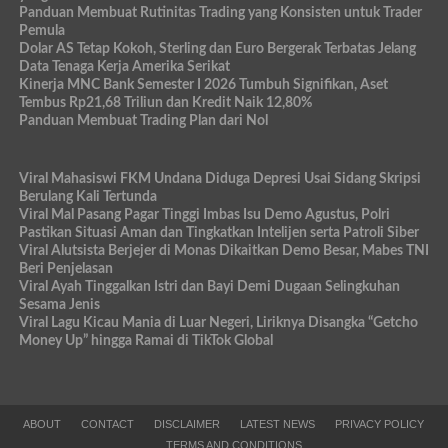
Panduan Membuat Rutinitas Trading yang Konsisten untuk Trader
Pemula
Dolar AS Tetap Kokoh, Sterling dan Euro Bergerak Terbatas Jelang
Data Tenaga Kerja Amerika Serikat
Kinerja MNC Bank Semester I 2026 Tumbuh Signifikan, Aset
Tembus Rp21,68 Triliun dan Kredit Naik 12,80%
Panduan Membuat Trading Plan dari Nol
Viral Mahasiswi FKM Undana Diduga Depresi Usai Sidang Skripsi
Berulang Kali Tertunda
Viral Mal Pasang Pagar Tinggi Imbas Isu Demo Agustus, Polri
Pastikan Situasi Aman dan Tingkatkan Intelijen serta Patroli Siber
Viral Alutsista Berjejer di Monas Dikaitkan Demo Besar, Mabes TNI
Beri Penjelasan
Viral Ayah Tinggalkan Istri dan Bayi Demi Dugaan Selingkuhan
Sesama Jenis
Viral Lagu Kicau Mania di Luar Negeri, Liriknya Disangka “Getcho
Money Up” hingga Ramai di TikTok Global
ABOUT
CONTACT
DISCLAIMER
LATEST NEWS
PRIVACY POLICY
TERMS AND CONDITIONS