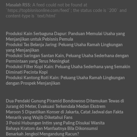
Masalah RSS:
A feed could not be found at
`https://topbisnisonline.com/feed`; the status code is `200` and
content-type is `text/html`
Produksi Kain Serbaguna Dapur: Panduan Memulai Usaha yang
Menjanjikan untuk Pebisnis Pemula
Produksi Tas Belanja Jaring: Peluang Usaha Ramah Lingkungan
yang Menjanjikan
Produksi Saringan Santan Kain, Peluang Usaha Sederhana dengan
Permintaan yang Terus Meningkat
Produksi Filter Kopi Kain: Peluang Usaha Sederhana yang Semakin
Diminati Pecinta Kopi
Produksi Kantong Roti Kain: Peluang Usaha Ramah Lingkungan
dengan Prospek Menjanjikan
Dua Pendaki Gunung Piramid Bondowoso Ditemukan Tewas di
Jurang 60 Meter, Evakuasi Terkendala Medan Ekstrem
Maroon 5 Dipastikan Konser di Jakarta, Catat Jadwal dan Fakta
Menarik yang Wajib Diketahui Fans
3 Posisi Hubungan Intim yang Paling Disukai Wanita
Bahaya Kratom dan Manfaatnya Bila Dikonsumsi
Benarkah Jengkol Mengandung Racun?