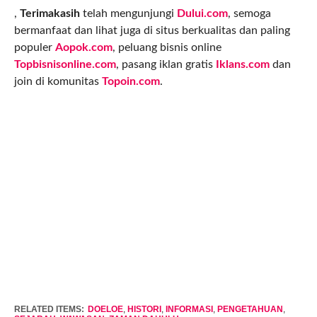
,
Terimakasih
telah mengunjungi
Dului.com
, semoga
bermanfaat dan lihat juga di situs berkualitas dan paling
populer
Aopok.com
, peluang bisnis online
Topbisnisonline.com
, pasang iklan gratis
Iklans.com
dan
join di komunitas
Topoin.com
.
RELATED ITEMS:
DOELOE
,
HISTORI
,
INFORMASI
,
PENGETAHUAN
,