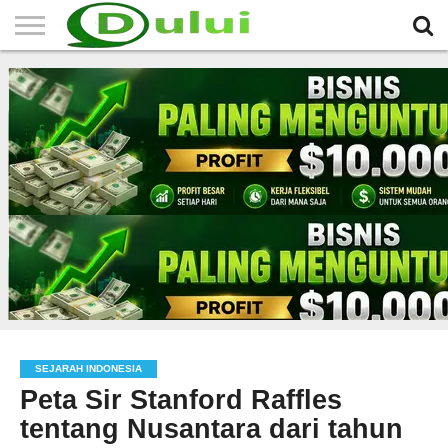
HOME
TERBARU
BERITA
SEJARAH
KOMUNITAS
IKLAN
RELIGI
LAINNYA
MITRA
GRATIS
SEJARAH INDONESIA
Peta Sir Stanford Raffles
tentang Nusantara dari tahun