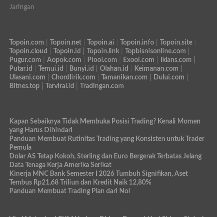
Jaringan
Topoin.com
|
Topoin.net
|
Topoin.ai
|
Topoin.info
|
Topoin.site
|
Topoin.cloud
|
Topoin.id
|
Topoin.link
|
Topbisnisonline.com
|
Pugur.com
|
Aopok.com
|
Piool.com
|
Exooi.com
|
Iklans.com
|
Putar.id
|
Temui.id
|
Bunyi.id
|
Olahan.id
|
Keimanan.com
|
Ulasani.com
|
Chordlirik.com
|
Tamanikan.com
|
Dului.com
|
Bitnes.top
|
Terviral.id
|
Tradingan.com
Kapan Sebaiknya Tidak Membuka Posisi Trading? Kenali Momen
yang Harus Dihindari
Panduan Membuat Rutinitas Trading yang Konsisten untuk Trader
Pemula
Dolar AS Tetap Kokoh, Sterling dan Euro Bergerak Terbatas Jelang
Data Tenaga Kerja Amerika Serikat
Kinerja MNC Bank Semester I 2026 Tumbuh Signifikan, Aset
Tembus Rp21,68 Triliun dan Kredit Naik 12,80%
Panduan Membuat Trading Plan dari Nol