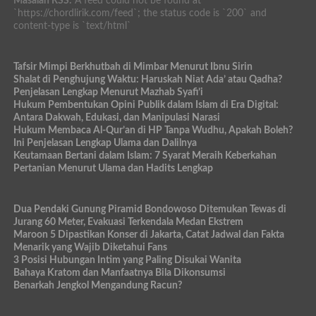
Masalah RSS:
A feed could not be found at
`https://chordlirik.com/feed`; the status code is `200` and
content-type is `text/html`
Tafsir Mimpi Berkhutbah di Mimbar Menurut Ibnu Sirin
Shalat di Penghujung Waktu: Haruskah Niat Ada’ atau Qadha?
Penjelasan Lengkap Menurut Mazhab Syafi’i
Hukum Pembentukan Opini Publik dalam Islam di Era Digital:
Antara Dakwah, Edukasi, dan Manipulasi Narasi
Hukum Membaca Al-Qur’an di HP Tanpa Wudhu, Apakah Boleh?
Ini Penjelasan Lengkap Ulama dan Dalilnya
Keutamaan Bertani dalam Islam: 7 Syarat Meraih Keberkahan
Pertanian Menurut Ulama dan Hadits Lengkap
Dua Pendaki Gunung Piramid Bondowoso Ditemukan Tewas di
Jurang 60 Meter, Evakuasi Terkendala Medan Ekstrem
Maroon 5 Dipastikan Konser di Jakarta, Catat Jadwal dan Fakta
Menarik yang Wajib Diketahui Fans
3 Posisi Hubungan Intim yang Paling Disukai Wanita
Bahaya Kratom dan Manfaatnya Bila Dikonsumsi
Benarkah Jengkol Mengandung Racun?