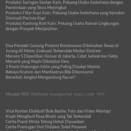
Produksi Saringan Santan Kain, Peluang Usaha Sederhana dengan
Permintaan yang Terus Meningkat
Produksi Filter Kopi Kain: Peluang Usaha Sederhana yang Semakin
Diminati Pecinta Kopi
Produksi Kantong Roti Kain: Peluang Usaha Ramah Lingkungan
dengan Prospek Menjanjikan
Dua Pendaki Gunung Piramid Bondowoso Ditemukan Tewas di
Jurang 60 Meter, Evakuasi Terkendala Medan Ekstrem
Maroon 5 Dipastikan Konser di Jakarta, Catat Jadwal dan Fakta
Menarik yang Wajib Diketahui Fans
3 Posisi Hubungan Intim yang Paling Disukai Wanita
Bahaya Kratom dan Manfaatnya Bila Dikonsumsi
Benarkah Jengkol Mengandung Racun?
Masalah RSS:
Retrieved unsupported status code "404"
Viral Konten Eksklusif Bule Barbie, Foto dan Video Mantap!
Kisah Mengikuti Rasa Birahi yang Tak Terkendali
Cerita Prank Minta Tolong Untuk Dipuaskan
Cerita Pramugari Hot Didalam Toilet Pesawat