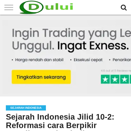
HOME
TERBARU
BERITA
SEJARAH
KOMUNITAS
IKLAN
RELIGI
LAINNYA
MITRA
GRATIS
SEJARAH INDONESIA
Sejarah Indonesia Jilid 10-2:
Reformasi cara Berpikir