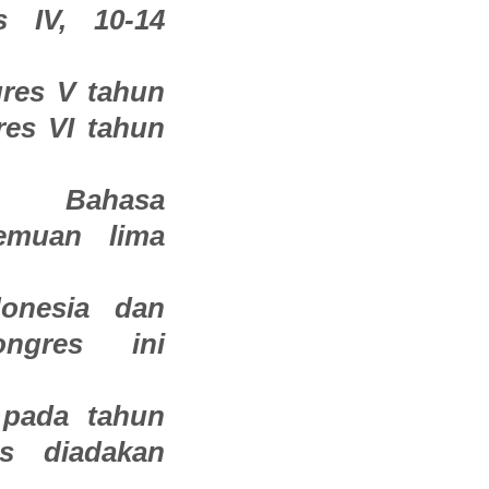
s IV, 10-14
res V tahun
res VI tahun
es Bahasa
temuan lima
onesia dan
ongres ini
 pada tahun
s diadakan