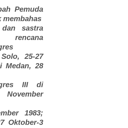
mpah Pemuda
tuk membahas
dan sastra
rencana
gres
Solo, 25-27
di Medan, 28
res III di
3 November
ember 1983;
27 Oktober-3