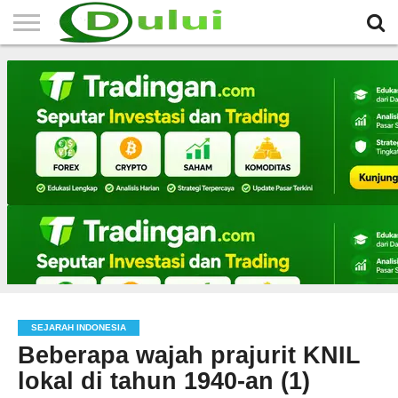
HOME
TERBARU
BERITA
SEJARAH
KOMUNITAS
IKLAN
RELIGI
LAINNYA
MITRA
GRATIS
SEJARAH INDONESIA
Beberapa wajah prajurit KNIL
lokal di tahun 1940-an (1)