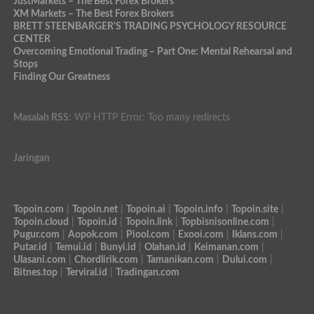
JustMarkets – The Best Forex Brokers
XM Markets – The Best Forex Brokers
BRETT STEENBARGER'S TRADING PSYCHOLOGY RESOURCE
CENTER
Overcoming Emotional Trading – Part One: Mental Rehearsal and
Stops
Finding Our Greatness
Masalah RSS:
WP HTTP Error: Too many redirects
Jaringan
Topoin.com
|
Topoin.net
|
Topoin.ai
|
Topoin.info
|
Topoin.site
|
Topoin.cloud
|
Topoin.id
|
Topoin.link
|
Topbisnisonline.com
|
Pugur.com
|
Aopok.com
|
Piool.com
|
Exooi.com
|
Iklans.com
|
Putar.id
|
Temui.id
|
Bunyi.id
|
Olahan.id
|
Keimanan.com
|
Ulasani.com
|
Chordlirik.com
|
Tamanikan.com
|
Dului.com
|
Bitnes.top
|
Terviral.id
|
Tradingan.com