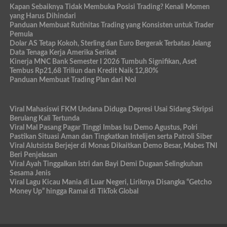
Kapan Sebaiknya Tidak Membuka Posisi Trading? Kenali Momen
yang Harus Dihindari
Panduan Membuat Rutinitas Trading yang Konsisten untuk Trader
Pemula
Dolar AS Tetap Kokoh, Sterling dan Euro Bergerak Terbatas Jelang
Data Tenaga Kerja Amerika Serikat
Kinerja MNC Bank Semester I 2026 Tumbuh Signifikan, Aset
Tembus Rp21,68 Triliun dan Kredit Naik 12,80%
Panduan Membuat Trading Plan dari Nol
Viral Mahasiswi FKM Undana Diduga Depresi Usai Sidang Skripsi
Berulang Kali Tertunda
Viral Mal Pasang Pagar Tinggi Imbas Isu Demo Agustus, Polri
Pastikan Situasi Aman dan Tingkatkan Intelijen serta Patroli Siber
Viral Alutsista Berjejer di Monas Dikaitkan Demo Besar, Mabes TNI
Beri Penjelasan
Viral Ayah Tinggalkan Istri dan Bayi Demi Dugaan Selingkuhan
Sesama Jenis
Viral Lagu Kicau Mania di Luar Negeri, Liriknya Disangka “Getcho
Money Up” hingga Ramai di TikTok Global