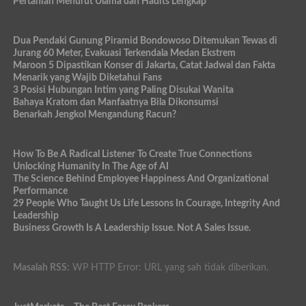
Pertanian Menurut Ulama dan Hadits Lengkap
Dua Pendaki Gunung Piramid Bondowoso Ditemukan Tewas di
Jurang 60 Meter, Evakuasi Terkendala Medan Ekstrem
Maroon 5 Dipastikan Konser di Jakarta, Catat Jadwal dan Fakta
Menarik yang Wajib Diketahui Fans
3 Posisi Hubungan Intim yang Paling Disukai Wanita
Bahaya Kratom dan Manfaatnya Bila Dikonsumsi
Benarkah Jengkol Mengandung Racun?
How To Be A Radical Listener To Create True Connections
Unlocking Humanity In The Age of AI
The Science Behind Employee Happiness And Organizational
Performance
29 People Who Taught Us Life Lessons In Courage, Integrity And
Leadership
Business Growth Is A Leadership Issue. Not A Sales Issue.
Masalah RSS:
WP HTTP Error: URL yang sah tidak diberikan.