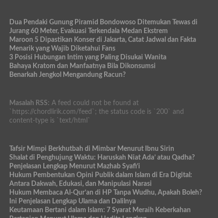
Dua Pendaki Gunung Piramid Bondowoso Ditemukan Tewas di
Jurang 60 Meter, Evakuasi Terkendala Medan Ekstrem
Maroon 5 Dipastikan Konser di Jakarta, Catat Jadwal dan Fakta
Menarik yang Wajib Diketahui Fans
3 Posisi Hubungan Intim yang Paling Disukai Wanita
Bahaya Kratom dan Manfaatnya Bila Dikonsumsi
Benarkah Jengkol Mengandung Racun?
Masalah RSS:
A feed could not be found at
`https://chordlirik.com/feed`; the status code is `200` and
content-type is `text/html`
Tafsir Mimpi Berkhutbah di Mimbar Menurut Ibnu Sirin
Shalat di Penghujung Waktu: Haruskah Niat Ada’ atau Qadha?
Penjelasan Lengkap Menurut Mazhab Syafi’i
Hukum Pembentukan Opini Publik dalam Islam di Era Digital:
Antara Dakwah, Edukasi, dan Manipulasi Narasi
Hukum Membaca Al-Qur’an di HP Tanpa Wudhu, Apakah Boleh?
Ini Penjelasan Lengkap Ulama dan Dalilnya
Keutamaan Bertani dalam Islam: 7 Syarat Meraih Keberkahan