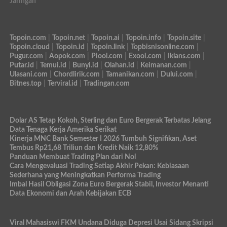
Jaringan
Topoin.com
|
Topoin.net
|
Topoin.ai
|
Topoin.info
|
Topoin.site
|
Topoin.cloud
|
Topoin.id
|
Topoin.link
|
Topbisnisonline.com
|
Pugur.com
|
Aopok.com
|
Piool.com
|
Exooi.com
|
Iklans.com
|
Putar.id
|
Temui.id
|
Bunyi.id
|
Olahan.id
|
Keimanan.com
|
Ulasani.com
|
Chordlirik.com
|
Tamanikan.com
|
Dului.com
|
Bitnes.top
|
Terviral.id
|
Tradingan.com
Dolar AS Tetap Kokoh, Sterling dan Euro Bergerak Terbatas Jelang
Data Tenaga Kerja Amerika Serikat
Kinerja MNC Bank Semester I 2026 Tumbuh Signifikan, Aset
Tembus Rp21,68 Triliun dan Kredit Naik 12,80%
Panduan Membuat Trading Plan dari Nol
Cara Mengevaluasi Trading Setiap Akhir Pekan: Kebiasaan
Sederhana yang Meningkatkan Performa Trading
Imbal Hasil Obligasi Zona Euro Bergerak Stabil, Investor Menanti
Data Ekonomi dan Arah Kebijakan ECB
Viral Mahasiswi FKM Undana Diduga Depresi Usai Sidang Skripsi