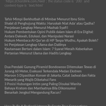
`https://chordlirik.com/feed`; the status code is `200` and
content-type is `text/html`
Tafsir Mimpi Berkhutbah di Mimbar Menurut Ibnu Sirin
Shalat di Penghujung Waktu: Haruskah Niat Ada’ atau Qadha?
Penjelasan Lengkap Menurut Mazhab Syafi’i
Hukum Pembentukan Opini Publik dalam Islam di Era Digital:
Antara Dakwah, Edukasi, dan Manipulasi Narasi
Hukum Membaca Al-Qur’an di HP Tanpa Wudhu, Apakah Boleh?
Ini Penjelasan Lengkap Ulama dan Dalilnya
Keutamaan Bertani dalam Islam: 7 Syarat Meraih Keberkahan
Pertanian Menurut Ulama dan Hadits Lengkap
Dua Pendaki Gunung Piramid Bondowoso Ditemukan Tewas di
Jurang 60 Meter, Evakuasi Terkendala Medan Ekstrem
Maroon 5 Dipastikan Konser di Jakarta, Catat Jadwal dan Fakta
Menarik yang Wajib Diketahui Fans
3 Posisi Hubungan Intim yang Paling Disukai Wanita
Bahaya Kratom dan Manfaatnya Bila Dikonsumsi
Benarkah Jengkol Mengandung Racun?