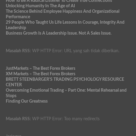
How To Be A Radical Listener To Create True Connections
Unlocking Humanity In The Age of AI
The Science Behind Employee Happiness And Organizational
Performance
29 People Who Taught Us Life Lessons In Courage, Integrity And
Leadership
Business Growth Is A Leadership Issue. Not A Sales Issue.
Masalah RSS:
WP HTTP Error: URL yang sah tidak diberikan.
JustMarkets – The Best Forex Brokers
XM Markets – The Best Forex Brokers
BRETT STEENBARGER'S TRADING PSYCHOLOGY RESOURCE
CENTER
Overcoming Emotional Trading – Part One: Mental Rehearsal and
Stops
Finding Our Greatness
Masalah RSS:
WP HTTP Error: Too many redirects