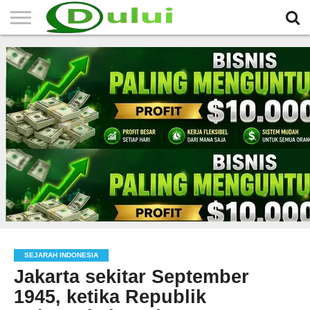
HOME
TERBARU
BERITA
SEJARAH
KOMUNITAS
IKLAN
RELIGI
LAINNYA
MITRA
GRATIS
SEJARAH INDONESIA
Jakarta sekitar September
1945, ketika Republik