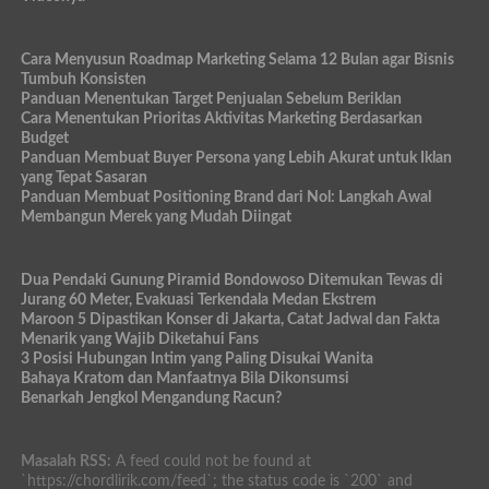
Cara Menyusun Roadmap Marketing Selama 12 Bulan agar Bisnis
Tumbuh Konsisten
Panduan Menentukan Target Penjualan Sebelum Beriklan
Cara Menentukan Prioritas Aktivitas Marketing Berdasarkan
Budget
Panduan Membuat Buyer Persona yang Lebih Akurat untuk Iklan
yang Tepat Sasaran
Panduan Membuat Positioning Brand dari Nol: Langkah Awal
Membangun Merek yang Mudah Diingat
Dua Pendaki Gunung Piramid Bondowoso Ditemukan Tewas di
Jurang 60 Meter, Evakuasi Terkendala Medan Ekstrem
Maroon 5 Dipastikan Konser di Jakarta, Catat Jadwal dan Fakta
Menarik yang Wajib Diketahui Fans
3 Posisi Hubungan Intim yang Paling Disukai Wanita
Bahaya Kratom dan Manfaatnya Bila Dikonsumsi
Benarkah Jengkol Mengandung Racun?
Masalah RSS:
A feed could not be found at
`https://chordlirik.com/feed`; the status code is `200` and