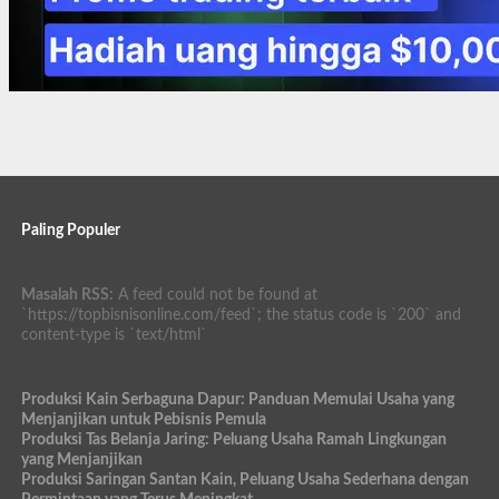
Paling Populer
Masalah RSS:
A feed could not be found at
`https://topbisnisonline.com/feed`; the status code is `200` and
content-type is `text/html`
Produksi Kain Serbaguna Dapur: Panduan Memulai Usaha yang
Menjanjikan untuk Pebisnis Pemula
Produksi Tas Belanja Jaring: Peluang Usaha Ramah Lingkungan
yang Menjanjikan
Produksi Saringan Santan Kain, Peluang Usaha Sederhana dengan