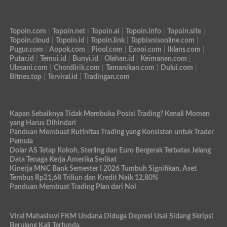
Topoin.com
|
Topoin.net
|
Topoin.ai
|
Topoin.info
|
Topoin.site
|
Topoin.cloud
|
Topoin.id
|
Topoin.link
|
Topbisnisonline.com
|
Pugur.com
|
Aopok.com
|
Piool.com
|
Exooi.com
|
Iklans.com
|
Putar.id
|
Temui.id
|
Bunyi.id
|
Olahan.id
|
Keimanan.com
|
Ulasani.com
|
Chordlirik.com
|
Tamanikan.com
|
Dului.com
|
Bitnes.top
|
Terviral.id
|
Tradingan.com
Kapan Sebaiknya Tidak Membuka Posisi Trading? Kenali Momen
yang Harus Dihindari
Panduan Membuat Rutinitas Trading yang Konsisten untuk Trader
Pemula
Dolar AS Tetap Kokoh, Sterling dan Euro Bergerak Terbatas Jelang
Data Tenaga Kerja Amerika Serikat
Kinerja MNC Bank Semester I 2026 Tumbuh Signifikan, Aset
Tembus Rp21,68 Triliun dan Kredit Naik 12,80%
Panduan Membuat Trading Plan dari Nol
Viral Mahasiswi FKM Undana Diduga Depresi Usai Sidang Skripsi
Berulang Kali Tertunda