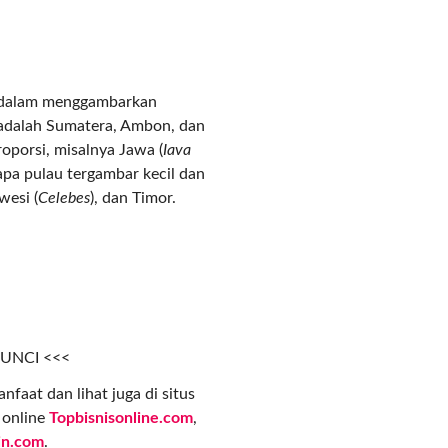
au dalam menggambarkan
 adalah Sumatera, Ambon, dan
oporsi, misalnya Jawa (
Iava
apa pulau tergambar kecil dan
awesi (
Celebes
), dan Timor.
KUNCI <<<
nfaat dan lihat juga di situs
s online
Topbisnisonline.com
,
in.com
.