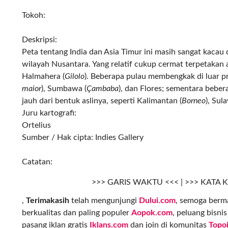
Tokoh:
Deskripsi:
Peta tentang India dan Asia Timur ini masih sangat kac
wilayah Nusantara. Yang relatif cukup cermat terpetakan
Halmahera (
Gilolo
). Beberapa pulau membengkak di luar pr
maior
), Sumbawa (
Çambaba
), dan Flores; sementara beber
jauh dari bentuk aslinya, seperti Kalimantan (
Borneo
), Sul
Juru kartografi:
Ortelius
Sumber / Hak cipta: Indies Gallery
Catatan:
>>> GARIS WAKTU <<< | >>> KATA 
,
Terimakasih
telah mengunjungi
Dului.com
, semoga berma
berkualitas dan paling populer
Aopok.com
, peluang bisni
pasang iklan gratis
Iklans.com
dan join di komunitas
Topo