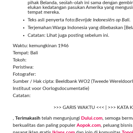
pihak Belanda, seolah-olah ini sama dengan gembi
elukan kedatangan pasukan Amerika yang mengusir
tempat mereka.
Teks asli penyerta foto:
Bevrijde Indonesiërs op Bali.
Terjemahan:Warga Indonesia yang dibebaskan [Bela
Catatan: Lihat juga posting sebelum ini.
Waktu: kemungkinan 1946
Tempat: Bali
Tokoh:
Peristiwa:
Fotografer:
Sumber / Hak cipta: Beeldbank WO2 (Tweede Wereldoorl
Instituut voor Oorlogsdocumentatie)
Catatan:
>>> GARIS WAKTU <<< | >>> KATA 
,
Terimakasih
telah mengunjungi
Dului.com
, semoga berma
berkualitas dan paling populer
Aopok.com
, peluang bisni
pasang iklan gratis
Iklans.com
dan join di komunitas
Topo