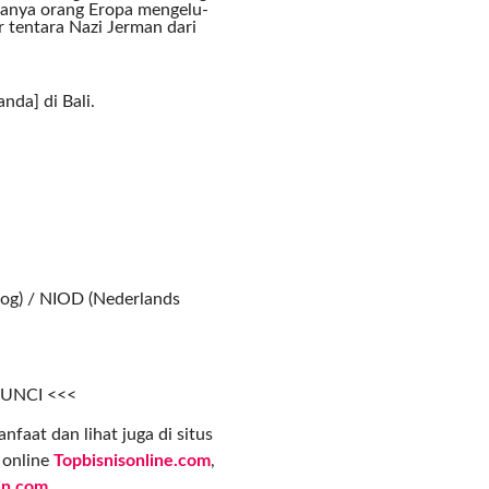
ranya orang Eropa mengelu-
 tentara Nazi Jerman dari
nda] di Bali.
og) / NIOD (Nederlands
KUNCI <<<
nfaat dan lihat juga di situs
s online
Topbisnisonline.com
,
in.com
.