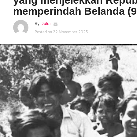
yang menjelekkan Republ
memperindah Belanda (9
By
Dului
Posted on
22 November 2025