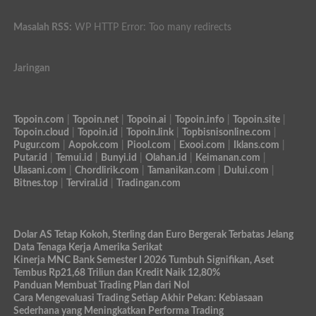
Masalah RSS:
WP HTTP Error: Too many redirects
Jaringan
Topoin.com
|
Topoin.net
|
Topoin.ai
|
Topoin.info
|
Topoin.site
|
Topoin.cloud
|
Topoin.id
|
Topoin.link
|
Topbisnisonline.com
|
Pugur.com
|
Aopok.com
|
Piool.com
|
Exooi.com
|
Iklans.com
|
Putar.id
|
Temui.id
|
Bunyi.id
|
Olahan.id
|
Keimanan.com
|
Ulasani.com
|
Chordlirik.com
|
Tamanikan.com
|
Dului.com
|
Bitnes.top
|
Terviral.id
|
Tradingan.com
Dolar AS Tetap Kokoh, Sterling dan Euro Bergerak Terbatas Jelang
Data Tenaga Kerja Amerika Serikat
Kinerja MNC Bank Semester I 2026 Tumbuh Signifikan, Aset
Tembus Rp21,68 Triliun dan Kredit Naik 12,80%
Panduan Membuat Trading Plan dari Nol
Cara Mengevaluasi Trading Setiap Akhir Pekan: Kebiasaan
Sederhana yang Meningkatkan Performa Trading