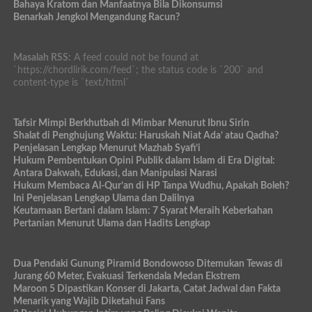
Bahaya Kratom dan Manfaatnya Bila Dikonsumsi
Benarkah Jengkol Mengandung Racun?
Masalah RSS:
A feed could not be found at
`https://chordlirik.com/feed`; the status code is `200` and
content-type is `text/html`
Tafsir Mimpi Berkhutbah di Mimbar Menurut Ibnu Sirin
Shalat di Penghujung Waktu: Haruskah Niat Ada’ atau Qadha?
Penjelasan Lengkap Menurut Mazhab Syafi’i
Hukum Pembentukan Opini Publik dalam Islam di Era Digital:
Antara Dakwah, Edukasi, dan Manipulasi Narasi
Hukum Membaca Al-Qur’an di HP Tanpa Wudhu, Apakah Boleh?
Ini Penjelasan Lengkap Ulama dan Dalilnya
Keutamaan Bertani dalam Islam: 7 Syarat Meraih Keberkahan
Pertanian Menurut Ulama dan Hadits Lengkap
Dua Pendaki Gunung Piramid Bondowoso Ditemukan Tewas di
Jurang 60 Meter, Evakuasi Terkendala Medan Ekstrem
Maroon 5 Dipastikan Konser di Jakarta, Catat Jadwal dan Fakta
Menarik yang Wajib Diketahui Fans