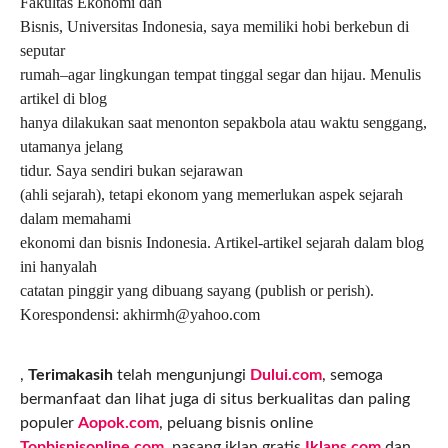
Fakultas Ekonomi dan
Bisnis, Universitas Indonesia, saya memiliki hobi berkebun di
seputar
rumah–agar lingkungan tempat tinggal segar dan hijau. Menulis
artikel di blog
hanya dilakukan saat menonton sepakbola atau waktu senggang,
utamanya jelang
tidur.
Saya sendiri bukan sejarawan
(ahli sejarah), tetapi ekonom yang memerlukan aspek sejarah
dalam memahami
ekonomi dan bisnis Indonesia. Artikel-artikel sejarah dalam blog
ini hanyalah
catatan pinggir yang dibuang sayang (publish or perish).
Korespondensi:
akhirmh@yahoo.com
,
Terimakasih
telah mengunjungi
Dului.com
, semoga
bermanfaat dan lihat juga di situs berkualitas dan paling
populer
Aopok.com
, peluang bisnis online
Topbisnisonline.com
, pasang iklan gratis
Iklans.com
dan