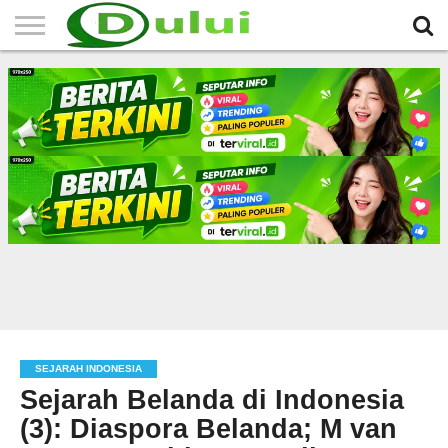
HOME
TERBARU
BERITA
SEJARAH
KOMUNITAS
IKLAN
RELIGI
LAINNYA
MITRA
GRATIS
SEJARAH INDONESIA
Sejarah Belanda di Indonesia
(3): Diaspora Belanda; M van