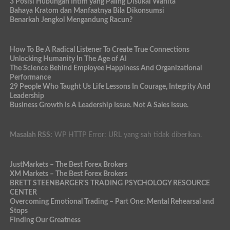
3 Posisi Hubungan Intim yang Paling Disukai Wanita
Bahaya Kratom dan Manfaatnya Bila Dikonsumsi
Benarkah Jengkol Mengandung Racun?
How To Be A Radical Listener To Create True Connections
Unlocking Humanity In The Age of AI
The Science Behind Employee Happiness And Organizational
Performance
29 People Who Taught Us Life Lessons In Courage, Integrity And
Leadership
Business Growth Is A Leadership Issue. Not A Sales Issue.
Masalah RSS:
WP HTTP Error: URL yang sah tidak diberikan.
JustMarkets – The Best Forex Brokers
XM Markets – The Best Forex Brokers
BRETT STEENBARGER'S TRADING PSYCHOLOGY RESOURCE
CENTER
Overcoming Emotional Trading – Part One: Mental Rehearsal and
Stops
Finding Our Greatness