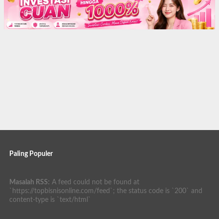
Paling Populer
Masalah RSS:
A feed could not be found at
`https://topbisnisonline.com/feed`; the status code is `200` and
content-type is `text/html`