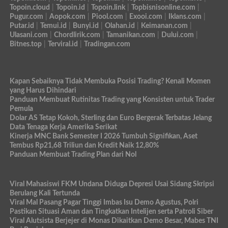
Topoin.cloud
|
Topoin.id
|
Topoin.link
|
Topbisnisonline.com
|
Pugur.com
|
Aopok.com
|
Piool.com
|
Exooi.com
|
Iklans.com
|
Putar.id
|
Temui.id
|
Bunyi.id
|
Olahan.id
|
Keimanan.com
|
Ulasani.com
|
Chordlirik.com
|
Tamanikan.com
|
Dului.com
|
Bitnes.top
|
Terviral.id
|
Tradingan.com
Kapan Sebaiknya Tidak Membuka Posisi Trading? Kenali Momen
yang Harus Dihindari
Panduan Membuat Rutinitas Trading yang Konsisten untuk Trader
Pemula
Dolar AS Tetap Kokoh, Sterling dan Euro Bergerak Terbatas Jelang
Data Tenaga Kerja Amerika Serikat
Kinerja MNC Bank Semester I 2026 Tumbuh Signifikan, Aset
Tembus Rp21,68 Triliun dan Kredit Naik 12,80%
Panduan Membuat Trading Plan dari Nol
Viral Mahasiswi FKM Undana Diduga Depresi Usai Sidang Skripsi
Berulang Kali Tertunda
Viral Mal Pasang Pagar Tinggi Imbas Isu Demo Agustus, Polri
Pastikan Situasi Aman dan Tingkatkan Intelijen serta Patroli Siber
Viral Alutsista Berjejer di Monas Dikaitkan Demo Besar, Mabes TNI