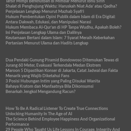
Tafsir Mimpi Berkhutbah di Mimbar Menurut Ibnu Sirin
Shalat di Penghujung Waktu: Haruskah Niat Ada’ atau Qadha?
Penjelasan Lengkap Menurut Mazhab Syafi’i
Hukum Pembentukan Opini Publik dalam Islam di Era Digital:
Antara Dakwah, Edukasi, dan Manipulasi Narasi
Hukum Membaca Al-Qur’an di HP Tanpa Wudhu, Apakah Boleh?
Ini Penjelasan Lengkap Ulama dan Dalilnya
Keutamaan Bertani dalam Islam: 7 Syarat Meraih Keberkahan
Pertanian Menurut Ulama dan Hadits Lengkap
Dua Pendaki Gunung Piramid Bondowoso Ditemukan Tewas di
Jurang 60 Meter, Evakuasi Terkendala Medan Ekstrem
Maroon 5 Dipastikan Konser di Jakarta, Catat Jadwal dan Fakta
Menarik yang Wajib Diketahui Fans
3 Posisi Hubungan Intim yang Paling Disukai Wanita
Bahaya Kratom dan Manfaatnya Bila Dikonsumsi
Benarkah Jengkol Mengandung Racun?
How To Be A Radical Listener To Create True Connections
Unlocking Humanity In The Age of AI
The Science Behind Employee Happiness And Organizational
Performance
29 People Who Taught Us Life Lessons In Courage, Integrity And