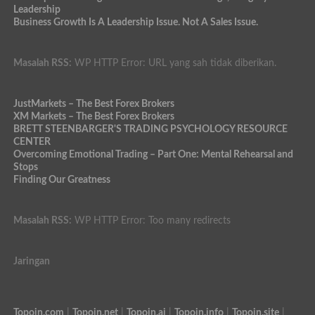
Leadership
Business Growth Is A Leadership Issue. Not A Sales Issue.
Masalah RSS:
WP HTTP Error: URL yang sah tidak diberikan.
JustMarkets – The Best Forex Brokers
XM Markets – The Best Forex Brokers
BRETT STEENBARGER'S TRADING PSYCHOLOGY RESOURCE
CENTER
Overcoming Emotional Trading – Part One: Mental Rehearsal and
Stops
Finding Our Greatness
Masalah RSS:
WP HTTP Error: Too many redirects
Jaringan
Topoin.com
|
Topoin.net
|
Topoin.ai
|
Topoin.info
|
Topoin.site
|