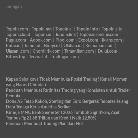
Jaringan
Topoin.com
|
Topoin.net
|
Topoin.ai
|
Topoin.info
|
Topoin.site
|
Topoin.cloud
|
Topoin.id
|
Topoin.link
|
Topbisnisonline.com
|
Pugur.com
|
Aopok.com
|
Piool.com
|
Exooi.com
|
Iklans.com
|
Putar.id
|
Temui.id
|
Bunyi.id
|
Olahan.id
|
Keimanan.com
|
Ulasani.com
|
Chordlirik.com
|
Tamanikan.com
|
Dului.com
|
Bitnes.top
|
Terviral.id
|
Tradingan.com
Kapan Sebaiknya Tidak Membuka Posisi Trading? Kenali Momen
yang Harus Dihindari
Panduan Membuat Rutinitas Trading yang Konsisten untuk Trader
Pemula
Dolar AS Tetap Kokoh, Sterling dan Euro Bergerak Terbatas Jelang
Data Tenaga Kerja Amerika Serikat
Kinerja MNC Bank Semester I 2026 Tumbuh Signifikan, Aset
Tembus Rp21,68 Triliun dan Kredit Naik 12,80%
Panduan Membuat Trading Plan dari Nol