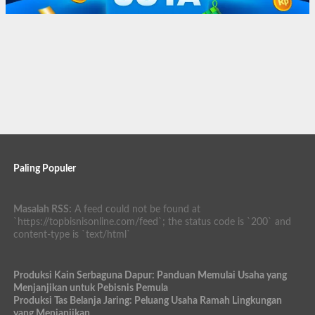
Paling Populer
Masalah RSS:
A feed could not be found at
`https://topbisnisonline.com/feed`; the status code is `200` and
content-type is `text/html`
Produksi Kain Serbaguna Dapur: Panduan Memulai Usaha yang
Menjanjikan untuk Pebisnis Pemula
Produksi Tas Belanja Jaring: Peluang Usaha Ramah Lingkungan
yang Menjanjikan