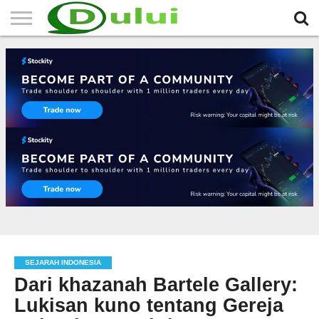
HOME
TERBARU
BERITA
SEJARAH
KOMUNITAS
IKLAN
RELIGI
LAINNYA
MITRA
GRATIS
SEJARAH INDONESIA
Dari khazanah Bartele Gallery:
Lukisan kuno tentang Gereja