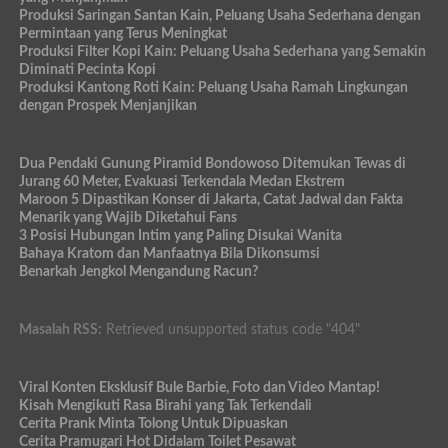
Produksi Saringan Santan Kain, Peluang Usaha Sederhana dengan
Permintaan yang Terus Meningkat
Produksi Filter Kopi Kain: Peluang Usaha Sederhana yang Semakin
Diminati Pecinta Kopi
Produksi Kantong Roti Kain: Peluang Usaha Ramah Lingkungan
dengan Prospek Menjanjikan
Dua Pendaki Gunung Piramid Bondowoso Ditemukan Tewas di
Jurang 60 Meter, Evakuasi Terkendala Medan Ekstrem
Maroon 5 Dipastikan Konser di Jakarta, Catat Jadwal dan Fakta
Menarik yang Wajib Diketahui Fans
3 Posisi Hubungan Intim yang Paling Disukai Wanita
Bahaya Kratom dan Manfaatnya Bila Dikonsumsi
Benarkah Jengkol Mengandung Racun?
Masalah RSS:
Retrieved unsupported status code "404"
Viral Konten Eksklusif Bule Barbie, Foto dan Video Mantap!
Kisah Mengikuti Rasa Birahi yang Tak Terkendali
Cerita Prank Minta Tolong Untuk Dipuaskan
Cerita Pramugari Hot Didalam Toilet Pesawat