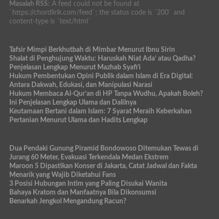
Masalah RSS:
A feed could not be found at
`https://chordlirik.com/feed`; the status code is `200` and
content-type is `text/html`
Tafsir Mimpi Berkhutbah di Mimbar Menurut Ibnu Sirin
Shalat di Penghujung Waktu: Haruskah Niat Ada’ atau Qadha?
Penjelasan Lengkap Menurut Mazhab Syafi’i
Hukum Pembentukan Opini Publik dalam Islam di Era Digital:
Antara Dakwah, Edukasi, dan Manipulasi Narasi
Hukum Membaca Al-Qur’an di HP Tanpa Wudhu, Apakah Boleh?
Ini Penjelasan Lengkap Ulama dan Dalilnya
Keutamaan Bertani dalam Islam: 7 Syarat Meraih Keberkahan
Pertanian Menurut Ulama dan Hadits Lengkap
Dua Pendaki Gunung Piramid Bondowoso Ditemukan Tewas di
Jurang 60 Meter, Evakuasi Terkendala Medan Ekstrem
Maroon 5 Dipastikan Konser di Jakarta, Catat Jadwal dan Fakta
Menarik yang Wajib Diketahui Fans
3 Posisi Hubungan Intim yang Paling Disukai Wanita
Bahaya Kratom dan Manfaatnya Bila Dikonsumsi
Benarkah Jengkol Mengandung Racun?