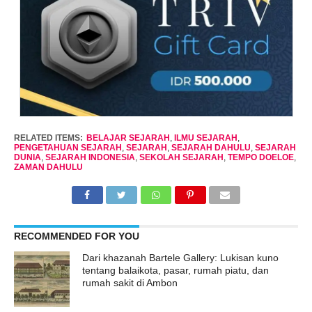
RELATED ITEMS:
BELAJAR SEJARAH
,
ILMU SEJARAH
,
PENGETAHUAN SEJARAH
,
SEJARAH
,
SEJARAH DAHULU
,
SEJARAH
DUNIA
,
SEJARAH INDONESIA
,
SEKOLAH SEJARAH
,
TEMPO DOELOE
,
ZAMAN DAHULU
RECOMMENDED FOR YOU
Dari khazanah Bartele Gallery: Lukisan kuno
tentang balaikota, pasar, rumah piatu, dan
rumah sakit di Ambon