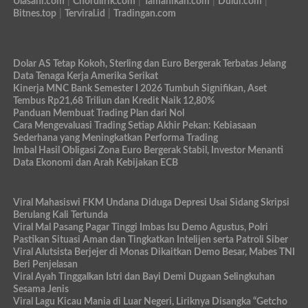
Ulasani.com
|
Chordlirik.com
|
Tamanikan.com
|
Dului.com
|
Bitnes.top
|
Terviral.id
|
Tradingan.com
Dolar AS Tetap Kokoh, Sterling dan Euro Bergerak Terbatas Jelang
Data Tenaga Kerja Amerika Serikat
Kinerja MNC Bank Semester I 2026 Tumbuh Signifikan, Aset
Tembus Rp21,68 Triliun dan Kredit Naik 12,80%
Panduan Membuat Trading Plan dari Nol
Cara Mengevaluasi Trading Setiap Akhir Pekan: Kebiasaan
Sederhana yang Meningkatkan Performa Trading
Imbal Hasil Obligasi Zona Euro Bergerak Stabil, Investor Menanti
Data Ekonomi dan Arah Kebijakan ECB
Viral Mahasiswi FKM Undana Diduga Depresi Usai Sidang Skripsi
Berulang Kali Tertunda
Viral Mal Pasang Pagar Tinggi Imbas Isu Demo Agustus, Polri
Pastikan Situasi Aman dan Tingkatkan Intelijen serta Patroli Siber
Viral Alutsista Berjejer di Monas Dikaitkan Demo Besar, Mabes TNI
Beri Penjelasan
Viral Ayah Tinggalkan Istri dan Bayi Demi Dugaan Selingkuhan
Sesama Jenis
Viral Lagu Kicau Mania di Luar Negeri, Liriknya Disangka “Getcho