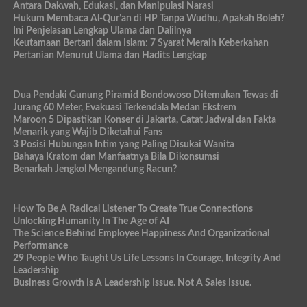
Antara Dakwah, Edukasi, dan Manipulasi Narasi
Hukum Membaca Al-Qur’an di HP Tanpa Wudhu, Apakah Boleh?
Ini Penjelasan Lengkap Ulama dan Dalilnya
Keutamaan Bertani dalam Islam: 7 Syarat Meraih Keberkahan
Pertanian Menurut Ulama dan Hadits Lengkap
Dua Pendaki Gunung Piramid Bondowoso Ditemukan Tewas di
Jurang 60 Meter, Evakuasi Terkendala Medan Ekstrem
Maroon 5 Dipastikan Konser di Jakarta, Catat Jadwal dan Fakta
Menarik yang Wajib Diketahui Fans
3 Posisi Hubungan Intim yang Paling Disukai Wanita
Bahaya Kratom dan Manfaatnya Bila Dikonsumsi
Benarkah Jengkol Mengandung Racun?
How To Be A Radical Listener To Create True Connections
Unlocking Humanity In The Age of AI
The Science Behind Employee Happiness And Organizational
Performance
29 People Who Taught Us Life Lessons In Courage, Integrity And
Leadership
Business Growth Is A Leadership Issue. Not A Sales Issue.