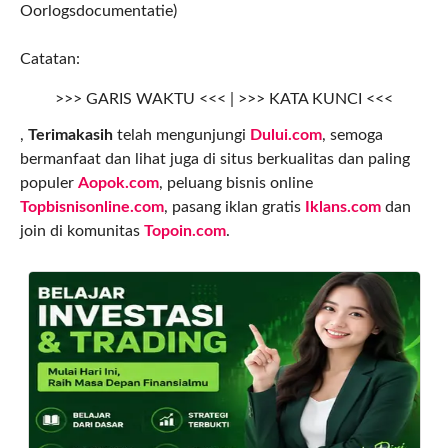
Oorlogsdocumentatie)
Catatan:
>>> GARIS WAKTU <<< | >>> KATA KUNCI <<<
,
Terimakasih
telah mengunjungi
Dului.com
, semoga
bermanfaat dan lihat juga di situs berkualitas dan paling
populer
Aopok.com
, peluang bisnis online
Topbisnisonline.com
, pasang iklan gratis
Iklans.com
dan
join di komunitas
Topoin.com
.