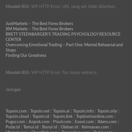
Masalah RSS:
WP HTTP Error: URL yang sah tidak diberikan.
JustMarkets – The Best Forex Brokers
XM Markets – The Best Forex Brokers
BRETT STEENBARGER'S TRADING PSYCHOLOGY RESOURCE
CENTER
Overcoming Emotional Trading – Part One: Mental Rehearsal and
Stops
Finding Our Greatness
Masalah RSS:
WP HTTP Error: Too many redirects
Jaringan
Topoin.com
|
Topoin.net
|
Topoin.ai
|
Topoin.info
|
Topoin.site
|
Topoin.cloud
|
Topoin.id
|
Topoin.link
|
Topbisnisonline.com
|
Pugur.com
|
Aopok.com
|
Piool.com
|
Exooi.com
|
Iklans.com
|
Putar.id
|
Temui.id
|
Bunyi.id
|
Olahan.id
|
Keimanan.com
|