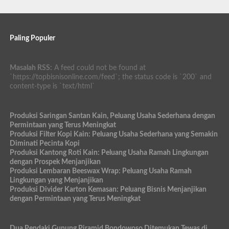
Paling Populer
Masalah RSS:
A feed could not be found at
`https://topbisnisonline.com/feed`; the status code is `200` and
content-type is `text/html`
Produksi Saringan Santan Kain, Peluang Usaha Sederhana dengan
Permintaan yang Terus Meningkat
Produksi Filter Kopi Kain: Peluang Usaha Sederhana yang Semakin
Diminati Pecinta Kopi
Produksi Kantong Roti Kain: Peluang Usaha Ramah Lingkungan
dengan Prospek Menjanjikan
Produksi Lembaran Beeswax Wrap: Peluang Usaha Ramah
Lingkungan yang Menjanjikan
Produksi Divider Karton Kemasan: Peluang Bisnis Menjanjikan
dengan Permintaan yang Terus Meningkat
Dua Pendaki Gunung Piramid Bondowoso Ditemukan Tewas di