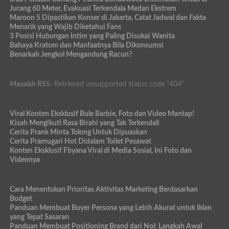
Jurang 60 Meter, Evakuasi Terkendala Medan Ekstrem
Maroon 5 Dipastikan Konser di Jakarta, Catat Jadwal dan Fakta
Menarik yang Wajib Diketahui Fans
3 Posisi Hubungan Intim yang Paling Disukai Wanita
Bahaya Kratom dan Manfaatnya Bila Dikonsumsi
Benarkah Jengkol Mengandung Racun?
Masalah RSS:
Retrieved unsupported status code "404"
Viral Konten Eksklusif Bule Barbie, Foto dan Video Mantap!
Kisah Mengikuti Rasa Birahi yang Tak Terkendali
Cerita Prank Minta Tolong Untuk Dipuaskan
Cerita Pramugari Hot Didalam Toilet Pesawat
Konten Eksklusif Fbyana Viral di Media Sosial, Ini Foto dan
Videonya
Cara Menentukan Prioritas Aktivitas Marketing Berdasarkan
Budget
Panduan Membuat Buyer Persona yang Lebih Akurat untuk Iklan
yang Tepat Sasaran
Panduan Membuat Positioning Brand dari Nol: Langkah Awal