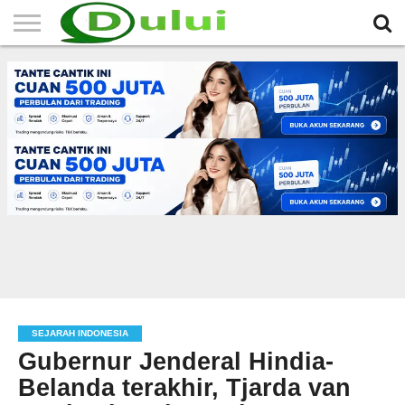
HOME
TERBARU
BERITA
SEJARAH
KOMUNITAS
IKLAN
RELIGI
LAINNYA
MITRA
GRATIS
SEJARAH INDONESIA
Gubernur Jenderal Hindia-
Belanda terakhir, Tjarda van