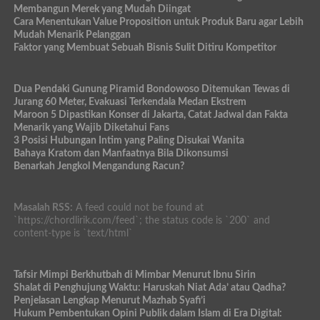
Membangun Merek yang Mudah Diingat
Cara Menentukan Value Proposition untuk Produk Baru agar Lebih
Mudah Menarik Pelanggan
Faktor yang Membuat Sebuah Bisnis Sulit Ditiru Kompetitor
Dua Pendaki Gunung Piramid Bondowoso Ditemukan Tewas di
Jurang 60 Meter, Evakuasi Terkendala Medan Ekstrem
Maroon 5 Dipastikan Konser di Jakarta, Catat Jadwal dan Fakta
Menarik yang Wajib Diketahui Fans
3 Posisi Hubungan Intim yang Paling Disukai Wanita
Bahaya Kratom dan Manfaatnya Bila Dikonsumsi
Benarkah Jengkol Mengandung Racun?
Masalah RSS:
A feed could not be found at
`https://chordlirik.com/feed`; the status code is `200` and
content-type is `text/html`
Tafsir Mimpi Berkhutbah di Mimbar Menurut Ibnu Sirin
Shalat di Penghujung Waktu: Haruskah Niat Ada’ atau Qadha?
Penjelasan Lengkap Menurut Mazhab Syafi’i
Hukum Pembentukan Opini Publik dalam Islam di Era Digital: