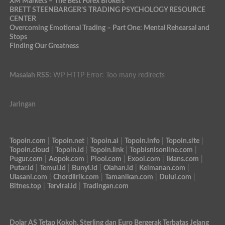
XM Markets – The Best Forex Brokers
BRETT STEENBARGER'S TRADING PSYCHOLOGY RESOURCE
CENTER
Overcoming Emotional Trading – Part One: Mental Rehearsal and
Stops
Finding Our Greatness
Masalah RSS:
WP HTTP Error: Too many redirects
Jaringan
Topoin.com
|
Topoin.net
|
Topoin.ai
|
Topoin.info
|
Topoin.site
|
Topoin.cloud
|
Topoin.id
|
Topoin.link
|
Topbisnisonline.com
|
Pugur.com
|
Aopok.com
|
Piool.com
|
Exooi.com
|
Iklans.com
|
Putar.id
|
Temui.id
|
Bunyi.id
|
Olahan.id
|
Keimanan.com
|
Ulasani.com
|
Chordlirik.com
|
Tamanikan.com
|
Dului.com
|
Bitnes.top
|
Terviral.id
|
Tradingan.com
Dolar AS Tetap Kokoh, Sterling dan Euro Bergerak Terbatas Jelang