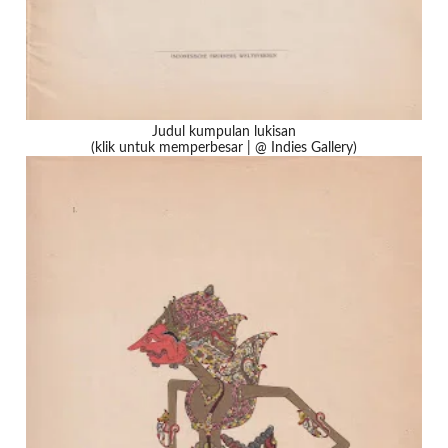
Judul kumpulan lukisan
(klik untuk memperbesar | @ Indies Gallery)