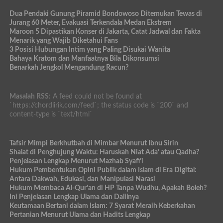
Dua Pendaki Gunung Piramid Bondowoso Ditemukan Tewas di
Jurang 60 Meter, Evakuasi Terkendala Medan Ekstrem
Maroon 5 Dipastikan Konser di Jakarta, Catat Jadwal dan Fakta
Menarik yang Wajib Diketahui Fans
3 Posisi Hubungan Intim yang Paling Disukai Wanita
Bahaya Kratom dan Manfaatnya Bila Dikonsumsi
Benarkah Jengkol Mengandung Racun?
Masalah RSS:
A feed could not be found at
`https://chordlirik.com/feed`; the status code is `200` and
content-type is `text/html`
Tafsir Mimpi Berkhutbah di Mimbar Menurut Ibnu Sirin
Shalat di Penghujung Waktu: Haruskah Niat Ada’ atau Qadha?
Penjelasan Lengkap Menurut Mazhab Syafi’i
Hukum Pembentukan Opini Publik dalam Islam di Era Digital:
Antara Dakwah, Edukasi, dan Manipulasi Narasi
Hukum Membaca Al-Qur’an di HP Tanpa Wudhu, Apakah Boleh?
Ini Penjelasan Lengkap Ulama dan Dalilnya
Keutamaan Bertani dalam Islam: 7 Syarat Meraih Keberkahan
Pertanian Menurut Ulama dan Hadits Lengkap