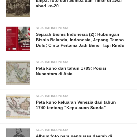
Empat foto dari Sumba dan Timor di awal
abad ke-20
SEJARAH INDONESIA
Sejarah Bisnis Indonesia (2): Hubungan
Bisnis Belanda, Indonesia, Jepang Tempo
Dulu; Cinta Pertama Jadi Benci Tapi Rindu
SEJARAH INDONESIA
Peta kuno dari tahun 1789: Posisi
Nusantara di Asia
SEJARAH INDONESIA
Peta kuno keluaran Venezia dari tahun
1740 tentang “Kepulauan Sunda”
SEJARAH INDONESIA
Album foto para penguasa daerah di