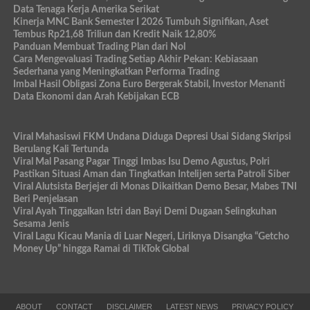
Data Tenaga Kerja Amerika Serikat
Kinerja MNC Bank Semester I 2026 Tumbuh Signifikan, Aset
Tembus Rp21,68 Triliun dan Kredit Naik 12,80%
Panduan Membuat Trading Plan dari Nol
Cara Mengevaluasi Trading Setiap Akhir Pekan: Kebiasaan
Sederhana yang Meningkatkan Performa Trading
Imbal Hasil Obligasi Zona Euro Bergerak Stabil, Investor Menanti
Data Ekonomi dan Arah Kebijakan ECB
Viral Mahasiswi FKM Undana Diduga Depresi Usai Sidang Skripsi
Berulang Kali Tertunda
Viral Mal Pasang Pagar Tinggi Imbas Isu Demo Agustus, Polri
Pastikan Situasi Aman dan Tingkatkan Intelijen serta Patroli Siber
Viral Alutsista Berjejer di Monas Dikaitkan Demo Besar, Mabes TNI
Beri Penjelasan
Viral Ayah Tinggalkan Istri dan Bayi Demi Dugaan Selingkuhan
Sesama Jenis
Viral Lagu Kicau Mania di Luar Negeri, Liriknya Disangka “Getcho
Money Up” hingga Ramai di TikTok Global
ABOUT
CONTACT
DISCLAIMER
LATEST NEWS
PRIVACY POLICY