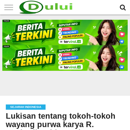
HOME
TERBARU
BERITA
SEJARAH
KOMUNITAS
IKLAN
RELIGI
LAINNYA
MITRA
GRATIS
SEJARAH INDONESIA
Lukisan tentang tokoh-tokoh
wayang purwa karya R.