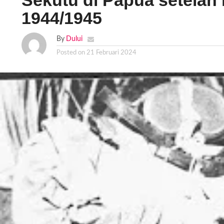
Sekutu di Papua setelah 
1944/1945
By
Dului
Posted on
21 Februari 2024