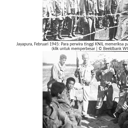
Jayapura, Februari 1945: Para perwira tinggi KNIL memeriksa p
(klik untuk memperbesar | © Beeldbank 