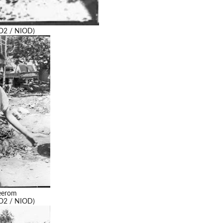
WO2 / NIOD)
Keerom
WO2 / NIOD)