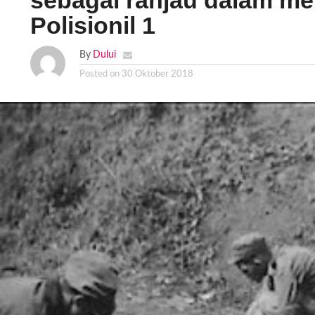
sebagai ranjau dalam m
Polisionil 1
By
Dului
Posted on
30 Oktober 2018