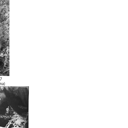
47
na)