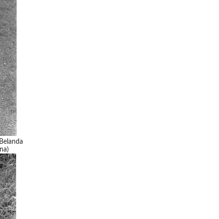
 Belanda
na)