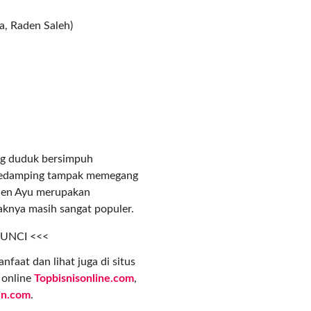
ia, Raden Saleh)
ang duduk bersimpuh
 pedamping tampak memegang
den Ayu merupakan
paknya masih sangat populer.
KUNCI <<<
nfaat dan lihat juga di situs
s online
Topbisnisonline.com
,
in.com
.