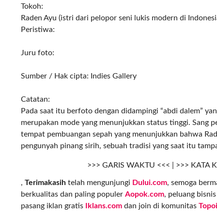
Tokoh:
Raden Ayu (istri dari pelopor seni lukis modern di Indones
Peristiwa:
Juru foto:
Sumber / Hak cipta: Indies Gallery
Catatan:
Pada saat itu berfoto dengan didampingi “abdi dalem” y
merupakan mode yang menunjukkan status tinggi. Sang
tempat pembuangan sepah yang menunjukkan bahwa Ra
pengunyah pinang sirih, sebuah tradisi yang saat itu tam
>>> GARIS WAKTU <<< | >>> KATA 
,
Terimakasih
telah mengunjungi
Dului.com
, semoga berma
berkualitas dan paling populer
Aopok.com
, peluang bisni
pasang iklan gratis
Iklans.com
dan join di komunitas
Topo