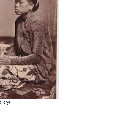
llery)