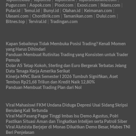
Pugur.com
|
Aopok.com
|
Piool.com
|
Exooi.com
|
Iklans.com
|
Putar.id
|
Temui.id
|
Bunyi.id
|
Olahan.id
|
Keimanan.com
|
Ulasani.com
|
Chordlirik.com
|
Tamanikan.com
|
Dului.com
|
Bitnes.top
|
Terviral.id
|
Tradingan.com
Kapan Sebaiknya Tidak Membuka Posisi Trading? Kenali Momen
yang Harus Dihindari
Panduan Membuat Rutinitas Trading yang Konsisten untuk Trader
Pemula
Dolar AS Tetap Kokoh, Sterling dan Euro Bergerak Terbatas Jelang
Data Tenaga Kerja Amerika Serikat
Kinerja MNC Bank Semester I 2026 Tumbuh Signifikan, Aset
Tembus Rp21,68 Triliun dan Kredit Naik 12,80%
Panduan Membuat Trading Plan dari Nol
Viral Mahasiswi FKM Undana Diduga Depresi Usai Sidang Skripsi
Berulang Kali Tertunda
Viral Mal Pasang Pagar Tinggi Imbas Isu Demo Agustus, Polri
Pastikan Situasi Aman dan Tingkatkan Intelijen serta Patroli Siber
Viral Alutsista Berjejer di Monas Dikaitkan Demo Besar, Mabes TNI
Beri Penjelasan