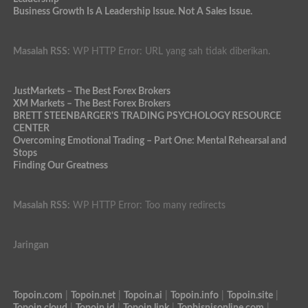
Business Growth Is A Leadership Issue. Not A Sales Issue.
Masalah RSS:
WP HTTP Error: URL yang sah tidak diberikan.
JustMarkets – The Best Forex Brokers
XM Markets – The Best Forex Brokers
BRETT STEENBARGER'S TRADING PSYCHOLOGY RESOURCE
CENTER
Overcoming Emotional Trading – Part One: Mental Rehearsal and
Stops
Finding Our Greatness
Masalah RSS:
WP HTTP Error: Too many redirects
Jaringan
Topoin.com
|
Topoin.net
|
Topoin.ai
|
Topoin.info
|
Topoin.site
|
Topoin.cloud
|
Topoin.id
|
Topoin.link
|
Topbisnisonline.com
|