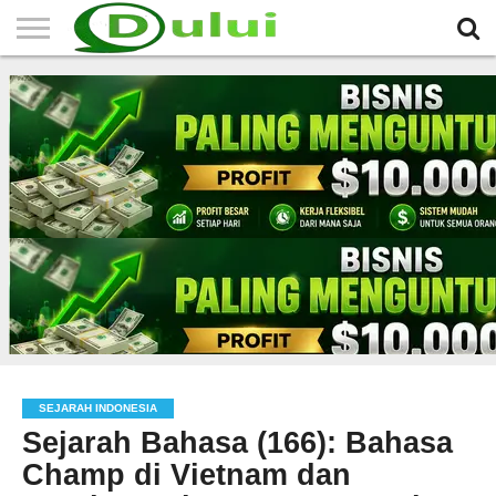
HOME
TERBARU
BERITA
SEJARAH
KOMUNITAS
IKLAN
RELIGI
LAINNYA
MITRA
GRATIS
SEJARAH INDONESIA
Sejarah Bahasa (166): Bahasa
Champ di Vietnam dan