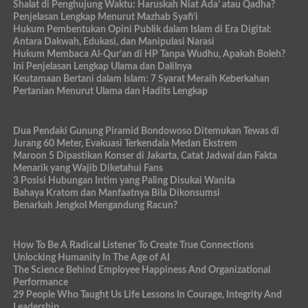
Shalat di Penghujung Waktu: Haruskah Niat Ada’ atau Qadha?
Penjelasan Lengkap Menurut Mazhab Syafi’i
Hukum Pembentukan Opini Publik dalam Islam di Era Digital:
Antara Dakwah, Edukasi, dan Manipulasi Narasi
Hukum Membaca Al-Qur’an di HP Tanpa Wudhu, Apakah Boleh?
Ini Penjelasan Lengkap Ulama dan Dalilnya
Keutamaan Bertani dalam Islam: 7 Syarat Meraih Keberkahan
Pertanian Menurut Ulama dan Hadits Lengkap
Dua Pendaki Gunung Piramid Bondowoso Ditemukan Tewas di
Jurang 60 Meter, Evakuasi Terkendala Medan Ekstrem
Maroon 5 Dipastikan Konser di Jakarta, Catat Jadwal dan Fakta
Menarik yang Wajib Diketahui Fans
3 Posisi Hubungan Intim yang Paling Disukai Wanita
Bahaya Kratom dan Manfaatnya Bila Dikonsumsi
Benarkah Jengkol Mengandung Racun?
How To Be A Radical Listener To Create True Connections
Unlocking Humanity In The Age of AI
The Science Behind Employee Happiness And Organizational
Performance
29 People Who Taught Us Life Lessons In Courage, Integrity And
Leadership