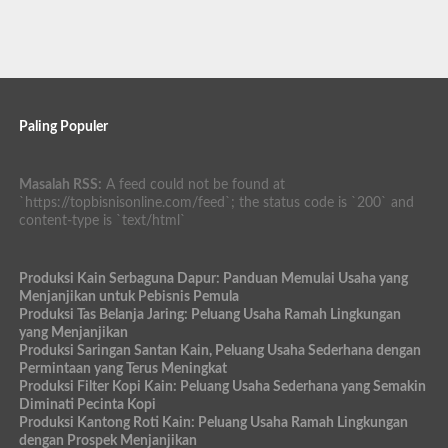
Paling Populer
Masalah RSS:
A feed could not be found at
`https://topbisnisonline.com/feed`; the status code is `200` and
content-type is `text/html`
Produksi Kain Serbaguna Dapur: Panduan Memulai Usaha yang
Menjanjikan untuk Pebisnis Pemula
Produksi Tas Belanja Jaring: Peluang Usaha Ramah Lingkungan
yang Menjanjikan
Produksi Saringan Santan Kain, Peluang Usaha Sederhana dengan
Permintaan yang Terus Meningkat
Produksi Filter Kopi Kain: Peluang Usaha Sederhana yang Semakin
Diminati Pecinta Kopi
Produksi Kantong Roti Kain: Peluang Usaha Ramah Lingkungan
dengan Prospek Menjanjikan