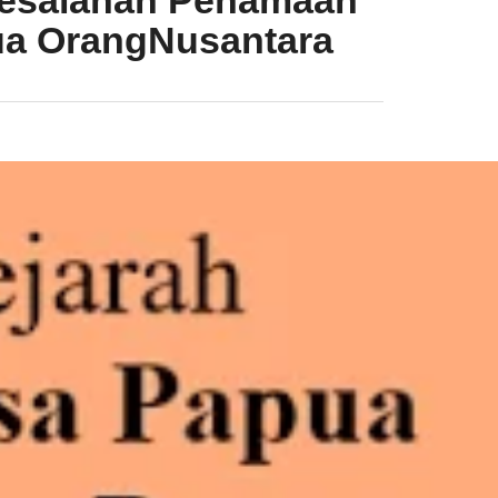
Kesalahan Penamaan
ua OrangNusantara