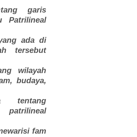
ntang garis
 Patrilineal
yang ada di
ah tersebut
ang wilayah
lam, budaya,
a tentang
patrilineal
mewarisi fam