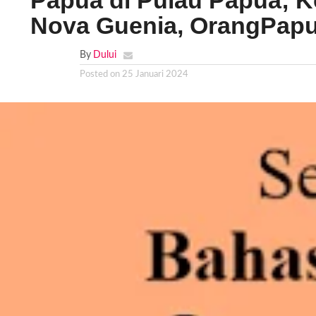
Papua di Pulau Papua; 
Nova Guenia, OrangPap
By
Dului
Posted on
25 Januari 2024