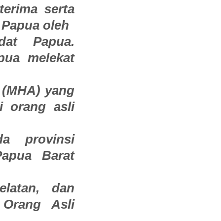
terima serta
i Papua oleh
dat Papua.
pua melekat
 (MHA) yang
i orang asli
da provinsi
Papua Barat
latan, dan
 Orang Asli