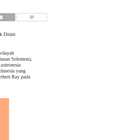
COMMENTS
k Disini
wilayah
ulauan Solomon),
Austronesia
elanesia yang
erbert Ray pada