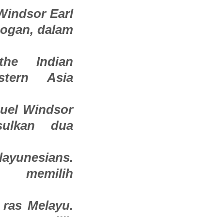
Windsor Earl
ogan, dalam
the Indian
stern Asia
uel Windsor
sulkan dua
ayunesians.
h memilih
 ras Melayu.