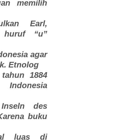
an memilih
lkan Earl,
huruf “u”
donesia agar
k. Etnolog
 tahun 1884
 Indonesia
Inseln des
 Karena buku
al luas di