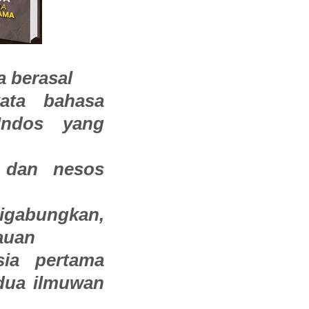
a berasal
ata bahasa
Indos yang
, dan nesos
igabungkan,
auan
sia pertama
 dua ilmuwan