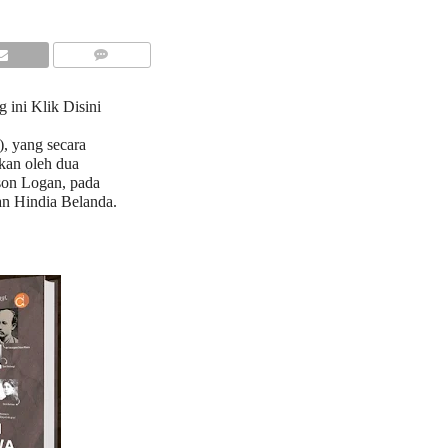
COMMENTS
g ini
Klik Disini
), yang secara
skan oleh dua
son Logan, pada
an Hindia Belanda.