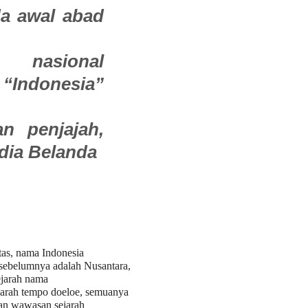
da awal abad
 nasional
ndonesia”
an penjajah,
ndia Belanda
tas, nama Indonesia
sebelumnya adalah Nusantara,
ejarah nama
sejarah tempo doeloe, semuanya
an wawasan sejarah