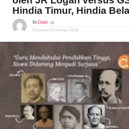
oleh JR Logan versus GS
Hindia Timur, Hindia Bel
By
Dului
Posted on
10 Februari 2026