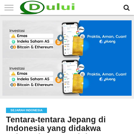
HOME
TERBARU
BERITA
SEJARAH
KOMUNITAS
IKLAN
RELIGI
LAINNYA
MITRA
GRATIS
SEJARAH INDONESIA
Tentara-tentara Jepang di
Indonesia yang didakwa