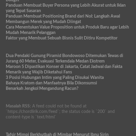
Panduan Membuat Buyer Persona yang Lebih Akurat untuk Iklan
yang Tepat Sasaran
Panduan Membuat Positioning Brand dari Nol: Langkah Awal
Membangun Merek yang Mudah Diingat
Cara Menentukan Value Proposition untuk Produk Baru agar Lebih
Mudah Menarik Pelanggan
Faktor yang Membuat Sebuah Bisnis Sulit Ditiru Kompetitor
Dua Pendaki Gunung Piramid Bondowoso Ditemukan Tewas di
Jurang 60 Meter, Evakuasi Terkendala Medan Ekstrem
Maroon 5 Dipastikan Konser di Jakarta, Catat Jadwal dan Fakta
Menarik yang Wajib Diketahui Fans
3 Posisi Hubungan Intim yang Paling Disukai Wanita
Bahaya Kratom dan Manfaatnya Bila Dikonsumsi
Benarkah Jengkol Mengandung Racun?
Masalah RSS:
A feed could not be found at
`https://chordlirik.com/feed`; the status code is `200` and
content-type is `text/html`
Tafsir Mimpi Berkhutbah di Mimbar Menurut Ibnu Sirin