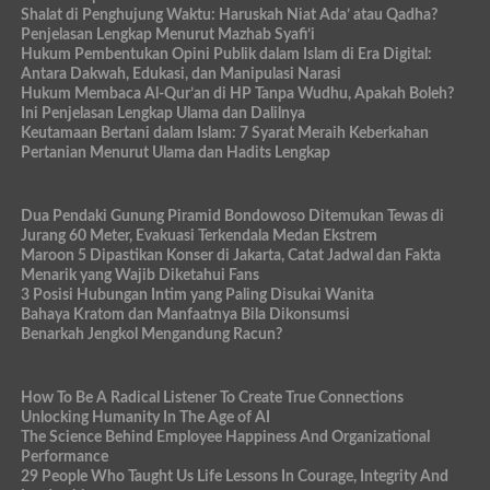
Shalat di Penghujung Waktu: Haruskah Niat Ada’ atau Qadha?
Penjelasan Lengkap Menurut Mazhab Syafi’i
Hukum Pembentukan Opini Publik dalam Islam di Era Digital:
Antara Dakwah, Edukasi, dan Manipulasi Narasi
Hukum Membaca Al-Qur’an di HP Tanpa Wudhu, Apakah Boleh?
Ini Penjelasan Lengkap Ulama dan Dalilnya
Keutamaan Bertani dalam Islam: 7 Syarat Meraih Keberkahan
Pertanian Menurut Ulama dan Hadits Lengkap
Dua Pendaki Gunung Piramid Bondowoso Ditemukan Tewas di
Jurang 60 Meter, Evakuasi Terkendala Medan Ekstrem
Maroon 5 Dipastikan Konser di Jakarta, Catat Jadwal dan Fakta
Menarik yang Wajib Diketahui Fans
3 Posisi Hubungan Intim yang Paling Disukai Wanita
Bahaya Kratom dan Manfaatnya Bila Dikonsumsi
Benarkah Jengkol Mengandung Racun?
How To Be A Radical Listener To Create True Connections
Unlocking Humanity In The Age of AI
The Science Behind Employee Happiness And Organizational
Performance
29 People Who Taught Us Life Lessons In Courage, Integrity And