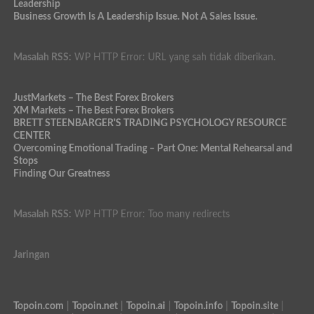
Leadership
Business Growth Is A Leadership Issue. Not A Sales Issue.
Masalah RSS:
WP HTTP Error: URL yang sah tidak diberikan.
JustMarkets – The Best Forex Brokers
XM Markets – The Best Forex Brokers
BRETT STEENBARGER'S TRADING PSYCHOLOGY RESOURCE
CENTER
Overcoming Emotional Trading – Part One: Mental Rehearsal and
Stops
Finding Our Greatness
Masalah RSS:
WP HTTP Error: Too many redirects
Jaringan
Topoin.com
|
Topoin.net
|
Topoin.ai
|
Topoin.info
|
Topoin.site
|