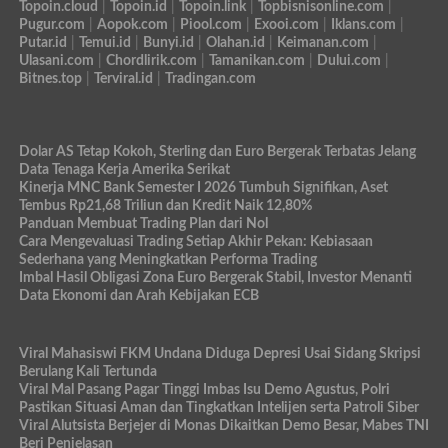
Topoin.cloud
|
Topoin.id
|
Topoin.link
|
Topbisnisonline.com
|
Pugur.com
|
Aopok.com
|
Piool.com
|
Exooi.com
|
Iklans.com
|
Putar.id
|
Temui.id
|
Bunyi.id
|
Olahan.id
|
Keimanan.com
|
Ulasani.com
|
Chordlirik.com
|
Tamanikan.com
|
Dului.com
|
Bitnes.top
|
Terviral.id
|
Tradingan.com
Dolar AS Tetap Kokoh, Sterling dan Euro Bergerak Terbatas Jelang
Data Tenaga Kerja Amerika Serikat
Kinerja MNC Bank Semester I 2026 Tumbuh Signifikan, Aset
Tembus Rp21,68 Triliun dan Kredit Naik 12,80%
Panduan Membuat Trading Plan dari Nol
Cara Mengevaluasi Trading Setiap Akhir Pekan: Kebiasaan
Sederhana yang Meningkatkan Performa Trading
Imbal Hasil Obligasi Zona Euro Bergerak Stabil, Investor Menanti
Data Ekonomi dan Arah Kebijakan ECB
Viral Mahasiswi FKM Undana Diduga Depresi Usai Sidang Skripsi
Berulang Kali Tertunda
Viral Mal Pasang Pagar Tinggi Imbas Isu Demo Agustus, Polri
Pastikan Situasi Aman dan Tingkatkan Intelijen serta Patroli Siber
Viral Alutsista Berjejer di Monas Dikaitkan Demo Besar, Mabes TNI
Beri Penjelasan