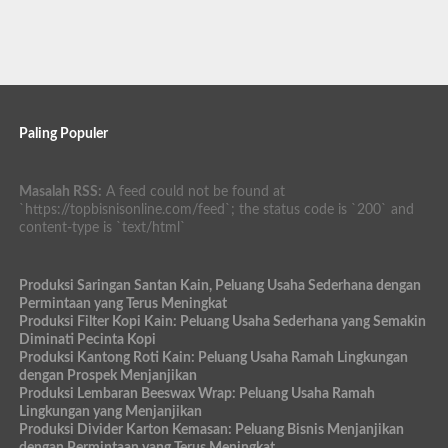
Paling Populer
Masalah RSS:
A feed could not be found at
`https://topbisnisonline.com/feed`; the status code is `200` and
content-type is `text/html`
Produksi Saringan Santan Kain, Peluang Usaha Sederhana dengan
Permintaan yang Terus Meningkat
Produksi Filter Kopi Kain: Peluang Usaha Sederhana yang Semakin
Diminati Pecinta Kopi
Produksi Kantong Roti Kain: Peluang Usaha Ramah Lingkungan
dengan Prospek Menjanjikan
Produksi Lembaran Beeswax Wrap: Peluang Usaha Ramah
Lingkungan yang Menjanjikan
Produksi Divider Karton Kemasan: Peluang Bisnis Menjanjikan
dengan Permintaan yang Terus Meningkat