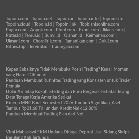
Topoin.com
|
Topoin.net
|
Topoin.ai
|
Topoin.info
|
Topoin.site
|
Topoin.cloud
|
Topoin.id
|
Topoin.link
|
Topbisnisonline.com
|
Pugur.com
|
Aopok.com
|
Piool.com
|
Exooi.com
|
Iklans.com
|
Putar.id
|
Temui.id
|
Bunyi.id
|
Olahan.id
|
Keimanan.com
|
Ulasani.com
|
Chordlirik.com
|
Tamanikan.com
|
Dului.com
|
Bitnes.top
|
Terviral.id
|
Tradingan.com
Kapan Sebaiknya Tidak Membuka Posisi Trading? Kenali Momen
yang Harus Dihindari
Panduan Membuat Rutinitas Trading yang Konsisten untuk Trader
Pemula
Dolar AS Tetap Kokoh, Sterling dan Euro Bergerak Terbatas Jelang
Data Tenaga Kerja Amerika Serikat
Kinerja MNC Bank Semester I 2026 Tumbuh Signifikan, Aset
Tembus Rp21,68 Triliun dan Kredit Naik 12,80%
Panduan Membuat Trading Plan dari Nol
Viral Mahasiswi FKM Undana Diduga Depresi Usai Sidang Skripsi
Berulang Kali Tertunda