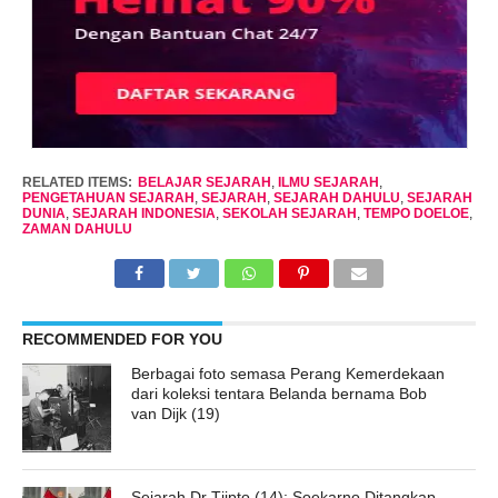
RELATED ITEMS:
BELAJAR SEJARAH
,
ILMU SEJARAH
,
PENGETAHUAN SEJARAH
,
SEJARAH
,
SEJARAH DAHULU
,
SEJARAH
DUNIA
,
SEJARAH INDONESIA
,
SEKOLAH SEJARAH
,
TEMPO DOELOE
,
ZAMAN DAHULU
RECOMMENDED FOR YOU
Berbagai foto semasa Perang Kemerdekaan
dari koleksi tentara Belanda bernama Bob
van Dijk (19)
Sejarah Dr Tjipto (14): Soekarno Ditangkap