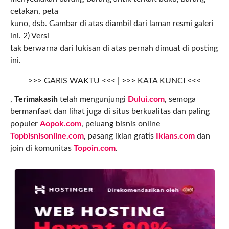
cetakan, peta
kuno, dsb. Gambar di atas diambil dari laman resmi galeri
ini. 2) Versi
tak berwarna dari lukisan di atas pernah dimuat di posting
ini.
>>> GARIS WAKTU <<< | >>> KATA KUNCI <<<
,
Terimakasih
telah mengunjungi
Dului.com
, semoga
bermanfaat dan lihat juga di situs berkualitas dan paling
populer
Aopok.com
, peluang bisnis online
Topbisnisonline.com
, pasang iklan gratis
Iklans.com
dan
join di komunitas
Topoin.com
.