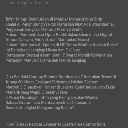
content-type is `text/html`
Tafsir Mimpi Berkhutbah di Mimbar Menurut Ibnu Sirin
Shalat di Penghujung Waktu: Haruskah Niat Ada’ atau Qadha?
Penjelasan Lengkap Menurut Mazhab Syafi’i
Hukum Pembentukan Opini Publik dalam Islam di Era Digital:
Antara Dakwah, Edukasi, dan Manipulasi Narasi
Hukum Membaca Al-Qur’an di HP Tanpa Wudhu, Apakah Boleh?
Ini Penjelasan Lengkap Ulama dan Dalilnya
Keutamaan Bertani dalam Islam: 7 Syarat Meraih Keberkahan
Pertanian Menurut Ulama dan Hadits Lengkap
Dua Pendaki Gunung Piramid Bondowoso Ditemukan Tewas di
Jurang 60 Meter, Evakuasi Terkendala Medan Ekstrem
Maroon 5 Dipastikan Konser di Jakarta, Catat Jadwal dan Fakta
Menarik yang Wajib Diketahui Fans
3 Posisi Hubungan Intim yang Paling Disukai Wanita
Bahaya Kratom dan Manfaatnya Bila Dikonsumsi
Benarkah Jengkol Mengandung Racun?
How To Be A Radical Listener To Create True Connections