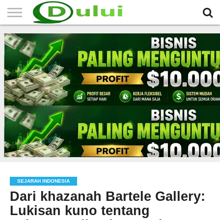
HOME
TERBARU
BERITA
SEJARAH
KOMUNITAS
IKLAN
RELIGI
LAINNYA
MITRA
GRATIS
SEJARAH INDONESIA
Dari khazanah Bartele Gallery:
Lukisan kuno tentang