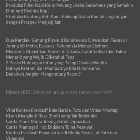
Produksi Filter Kopi Kain: Peluang Usaha Sederhana yang Semakin
Diminati Pecinta Kopi
Produksi Kantong Roti Kain: Peluang Usaha Ramah Lingkungan
dengan Prospek Menjanjikan
Dua Pendaki Gunung Piramid Bondowoso Ditemukan Tewas di
Jurang 60 Meter, Evakuasi Terkendala Medan Ekstrem
Maroon 5 Dipastikan Konser di Jakarta, Catat Jadwal dan Fakta
Menarik yang Wajib Diketahui Fans
3 Posisi Hubungan Intim yang Paling Disukai Wanita
Bahaya Kratom dan Manfaatnya Bila Dikonsumsi
Benarkah Jengkol Mengandung Racun?
Masalah RSS:
Retrieved unsupported status code "404"
Viral Konten Eksklusif Bule Barbie, Foto dan Video Mantap!
Kisah Mengikuti Rasa Birahi yang Tak Terkendali
Cerita Prank Minta Tolong Untuk Dipuaskan
Cerita Pramugari Hot Didalam Toilet Pesawat
Konten Eksklusif Fbyana Viral di Media Sosial, Ini Foto dan
Videonya