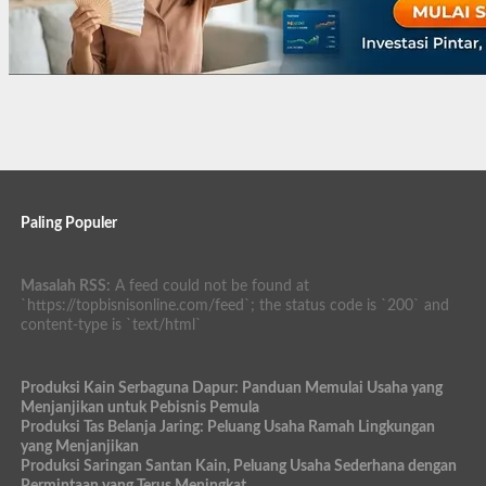
Paling Populer
Masalah RSS:
A feed could not be found at
`https://topbisnisonline.com/feed`; the status code is `200` and
content-type is `text/html`
Produksi Kain Serbaguna Dapur: Panduan Memulai Usaha yang
Menjanjikan untuk Pebisnis Pemula
Produksi Tas Belanja Jaring: Peluang Usaha Ramah Lingkungan
yang Menjanjikan
Produksi Saringan Santan Kain, Peluang Usaha Sederhana dengan
Permintaan yang Terus Meningkat