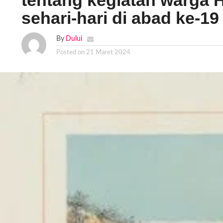
tentang kegiatan warga 
sehari-hari di abad ke-19 
By
Dului
Posted on
21 Maret 2024