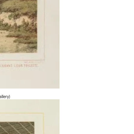
llery)