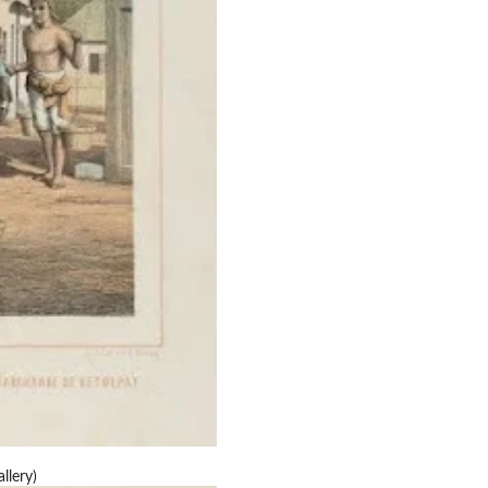
llery)