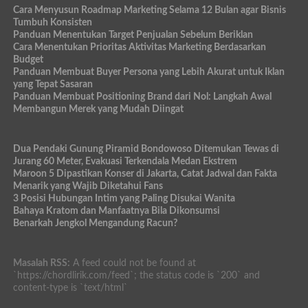
Cara Menyusun Roadmap Marketing Selama 12 Bulan agar Bisnis
Tumbuh Konsisten
Panduan Menentukan Target Penjualan Sebelum Beriklan
Cara Menentukan Prioritas Aktivitas Marketing Berdasarkan
Budget
Panduan Membuat Buyer Persona yang Lebih Akurat untuk Iklan
yang Tepat Sasaran
Panduan Membuat Positioning Brand dari Nol: Langkah Awal
Membangun Merek yang Mudah Diingat
Dua Pendaki Gunung Piramid Bondowoso Ditemukan Tewas di
Jurang 60 Meter, Evakuasi Terkendala Medan Ekstrem
Maroon 5 Dipastikan Konser di Jakarta, Catat Jadwal dan Fakta
Menarik yang Wajib Diketahui Fans
3 Posisi Hubungan Intim yang Paling Disukai Wanita
Bahaya Kratom dan Manfaatnya Bila Dikonsumsi
Benarkah Jengkol Mengandung Racun?
Masalah RSS:
A feed could not be found at
`https://chordlirik.com/feed`; the status code is `200` and
content-type is `text/html`