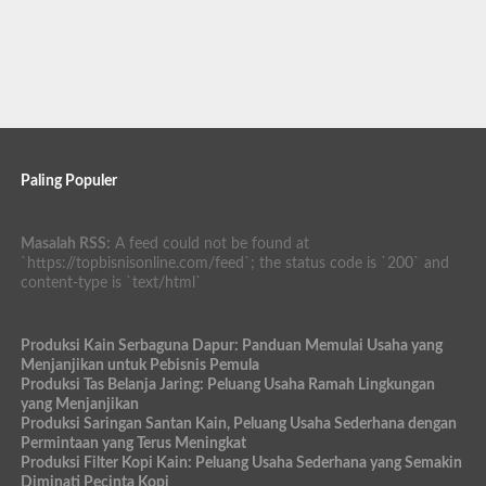
Paling Populer
Masalah RSS:
A feed could not be found at
`https://topbisnisonline.com/feed`; the status code is `200` and
content-type is `text/html`
Produksi Kain Serbaguna Dapur: Panduan Memulai Usaha yang
Menjanjikan untuk Pebisnis Pemula
Produksi Tas Belanja Jaring: Peluang Usaha Ramah Lingkungan
yang Menjanjikan
Produksi Saringan Santan Kain, Peluang Usaha Sederhana dengan
Permintaan yang Terus Meningkat
Produksi Filter Kopi Kain: Peluang Usaha Sederhana yang Semakin
Diminati Pecinta Kopi