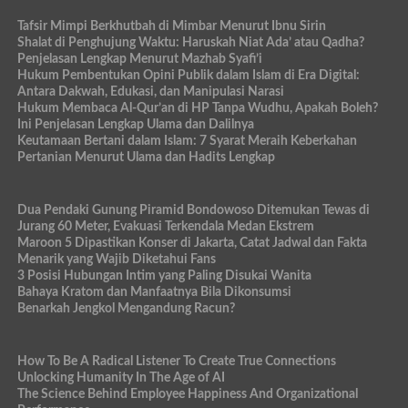
Tafsir Mimpi Berkhutbah di Mimbar Menurut Ibnu Sirin
Shalat di Penghujung Waktu: Haruskah Niat Ada’ atau Qadha?
Penjelasan Lengkap Menurut Mazhab Syafi’i
Hukum Pembentukan Opini Publik dalam Islam di Era Digital:
Antara Dakwah, Edukasi, dan Manipulasi Narasi
Hukum Membaca Al-Qur’an di HP Tanpa Wudhu, Apakah Boleh?
Ini Penjelasan Lengkap Ulama dan Dalilnya
Keutamaan Bertani dalam Islam: 7 Syarat Meraih Keberkahan
Pertanian Menurut Ulama dan Hadits Lengkap
Dua Pendaki Gunung Piramid Bondowoso Ditemukan Tewas di
Jurang 60 Meter, Evakuasi Terkendala Medan Ekstrem
Maroon 5 Dipastikan Konser di Jakarta, Catat Jadwal dan Fakta
Menarik yang Wajib Diketahui Fans
3 Posisi Hubungan Intim yang Paling Disukai Wanita
Bahaya Kratom dan Manfaatnya Bila Dikonsumsi
Benarkah Jengkol Mengandung Racun?
How To Be A Radical Listener To Create True Connections
Unlocking Humanity In The Age of AI
The Science Behind Employee Happiness And Organizational