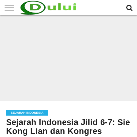
HOME
TERBARU
BERITA
SEJARAH
KOMUNITAS
IKLAN
RELIGI
LAINNYA
MITRA
GRATIS
SEJARAH INDONESIA
Sejarah Indonesia Jilid 6-7: Sie
Kong Lian dan Kongres