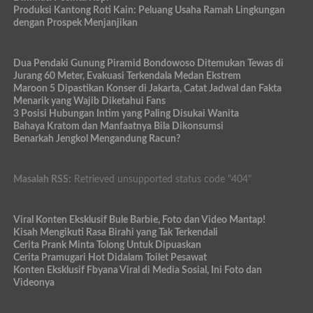
Produksi Kantong Roti Kain: Peluang Usaha Ramah Lingkungan
dengan Prospek Menjanjikan
Dua Pendaki Gunung Piramid Bondowoso Ditemukan Tewas di
Jurang 60 Meter, Evakuasi Terkendala Medan Ekstrem
Maroon 5 Dipastikan Konser di Jakarta, Catat Jadwal dan Fakta
Menarik yang Wajib Diketahui Fans
3 Posisi Hubungan Intim yang Paling Disukai Wanita
Bahaya Kratom dan Manfaatnya Bila Dikonsumsi
Benarkah Jengkol Mengandung Racun?
Masalah RSS:
Retrieved unsupported status code "404"
Viral Konten Eksklusif Bule Barbie, Foto dan Video Mantap!
Kisah Mengikuti Rasa Birahi yang Tak Terkendali
Cerita Prank Minta Tolong Untuk Dipuaskan
Cerita Pramugari Hot Didalam Toilet Pesawat
Konten Eksklusif Fbyana Viral di Media Sosial, Ini Foto dan
Videonya