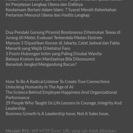
Ini Penjelasan Lengkap Ulama dan Dalilnya
Keutamaan Bertani dalam Islam: 7 Syarat Meraih Keberkahan
Pertanian Menurut Ulama dan Hadits Lengkap
Dua Pendaki Gunung Piramid Bondowoso Ditemukan Tewas di
Jurang 60 Meter, Evakuasi Terkendala Medan Ekstrem
Maroon 5 Dipastikan Konser di Jakarta, Catat Jadwal dan Fakta
Menarik yang Wajib Diketahui Fans
3 Posisi Hubungan Intim yang Paling Disukai Wanita
Bahaya Kratom dan Manfaatnya Bila Dikonsumsi
Benarkah Jengkol Mengandung Racun?
How To Be A Radical Listener To Create True Connections
Unlocking Humanity In The Age of AI
The Science Behind Employee Happiness And Organizational
Performance
29 People Who Taught Us Life Lessons In Courage, Integrity And
Leadership
Business Growth Is A Leadership Issue. Not A Sales Issue.
Masalah RSS:
WP HTTP Error: URL yang sah tidak diberikan.