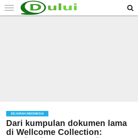
HOME
TERBARU
BERITA
SEJARAH
KOMUNITAS
IKLAN
RELIGI
LAINNYA
MITRA
GRATIS
SEJARAH INDONESIA
Dari kumpulan dokumen lama
di Wellcome Collection: