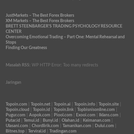
JustMarkets – The Best Forex Brokers
XM Markets – The Best Forex Brokers
BRETT STEENBARGER'S TRADING PSYCHOLOGY RESOURCE
CENTER
Overcoming Emotional Trading – Part One: Mental Rehearsal and
Stops
Finding Our Greatness
Masalah RSS:
WP HTTP Error: Too many redirects
Jaringan
Topoin.com
|
Topoin.net
|
Topoin.ai
|
Topoin.info
|
Topoin.site
|
Topoin.cloud
|
Topoin.id
|
Topoin.link
|
Topbisnisonline.com
|
Pugur.com
|
Aopok.com
|
Piool.com
|
Exooi.com
|
Iklans.com
|
Putar.id
|
Temui.id
|
Bunyi.id
|
Olahan.id
|
Keimanan.com
|
Ulasani.com
|
Chordlirik.com
|
Tamanikan.com
|
Dului.com
|
Bitnes.top
|
Terviral.id
|
Tradingan.com