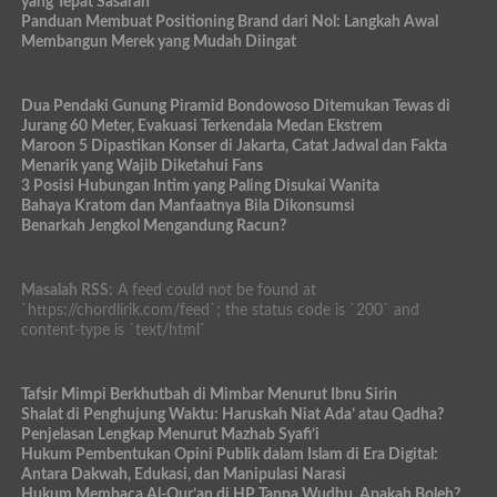
yang Tepat Sasaran
Panduan Membuat Positioning Brand dari Nol: Langkah Awal
Membangun Merek yang Mudah Diingat
Dua Pendaki Gunung Piramid Bondowoso Ditemukan Tewas di
Jurang 60 Meter, Evakuasi Terkendala Medan Ekstrem
Maroon 5 Dipastikan Konser di Jakarta, Catat Jadwal dan Fakta
Menarik yang Wajib Diketahui Fans
3 Posisi Hubungan Intim yang Paling Disukai Wanita
Bahaya Kratom dan Manfaatnya Bila Dikonsumsi
Benarkah Jengkol Mengandung Racun?
Masalah RSS:
A feed could not be found at
`https://chordlirik.com/feed`; the status code is `200` and
content-type is `text/html`
Tafsir Mimpi Berkhutbah di Mimbar Menurut Ibnu Sirin
Shalat di Penghujung Waktu: Haruskah Niat Ada’ atau Qadha?
Penjelasan Lengkap Menurut Mazhab Syafi’i
Hukum Pembentukan Opini Publik dalam Islam di Era Digital:
Antara Dakwah, Edukasi, dan Manipulasi Narasi
Hukum Membaca Al-Qur’an di HP Tanpa Wudhu, Apakah Boleh?