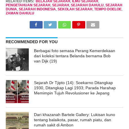
RELATED ITEMS:
BELAJAR SEJARAH
,
ILMU SEJARAH
,
PENGETAHUAN SEJARAH
,
SEJARAH
,
SEJARAH DAHULU
,
SEJARAH
DUNIA
,
SEJARAH INDONESIA
,
SEKOLAH SEJARAH
,
TEMPO DOELOE
,
ZAMAN DAHULU
RECOMMENDED FOR YOU
Berbagai foto semasa Perang Kemerdekaan
dari koleksi tentara Belanda bernama Bob
van Dijk (19)
Sejarah Dr Tjipto (14): Soekarno Ditangkap
1930, Ditangkap Lagi 1933; Parada Harahap
Memimpin Tujuh Revolusioner ke Jepang
Dari khazanah Bartele Gallery: Lukisan kuno
tentang balaikota, pasar, rumah piatu, dan
rumah sakit di Ambon